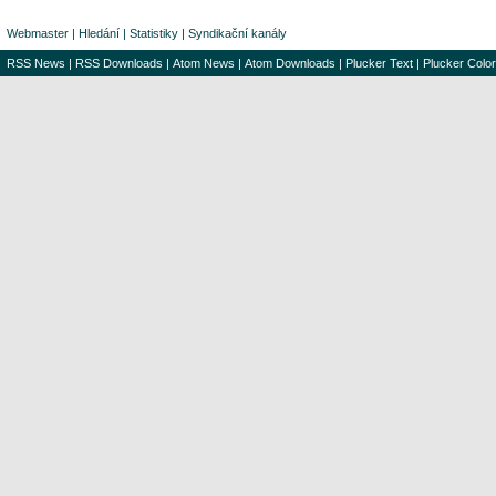
Webmaster
|
Hledání
|
Statistiky
|
Syndikační kanály
RSS News
|
RSS Downloads
|
Atom News
|
Atom Downloads
|
Plucker Text
|
Plucker Color