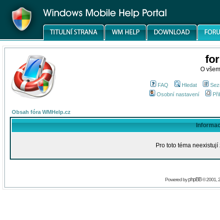
fo
O všem
FAQ
Hledat
Sez
Osobní nastavení
Při
Obsah fóra WMHelp.cz
Informa
Pro toto téma neexistují
phpBB
Powered by
© 2001, 