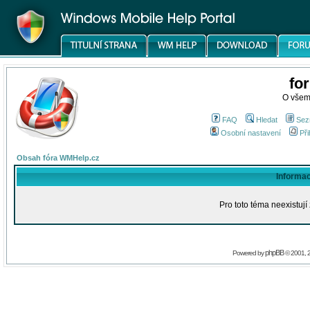
fo
O všem
FAQ
Hledat
Sez
Osobní nastavení
Při
Obsah fóra WMHelp.cz
Informa
Pro toto téma neexistují
phpBB
Powered by
© 2001, 