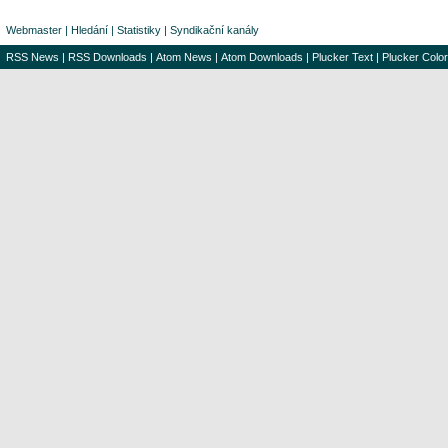
Webmaster
|
Hledání
|
Statistiky
|
Syndikační kanály
RSS News
|
RSS Downloads
|
Atom News
|
Atom Downloads
|
Plucker Text
|
Plucker Color