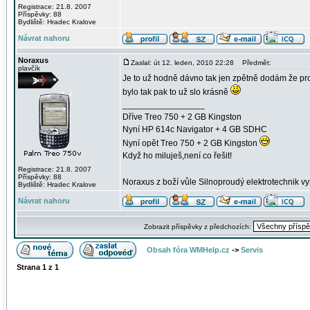
Registrace: 21.8. 2007
Příspěvky: 88
Bydliště: Hradec Kralove
Návrat nahoru
Noraxus
Zaslal: út 12. leden, 2010 22:28
Předmět:
plavčík
Je to už hodně dávno tak jen zpětně dodám že pr
bylo tak pak to už slo krásně
_________________
Dříve Treo 750 + 2 GB Kingston
Nyní HP 614c Navigator + 4 GB SDHC
Nyní opět Treo 750 + 2 GB Kingston
Když ho miluješ,není co řešit!
Registrace: 21.8. 2007
Příspěvky: 88
Noraxus z boží vůle Silnoproudý elektrotechnik v
Bydliště: Hradec Kralove
Návrat nahoru
Zobrazit příspěvky z předchozích:
Obsah fóra WMHelp.cz
->
Servis
Strana
1
z
1