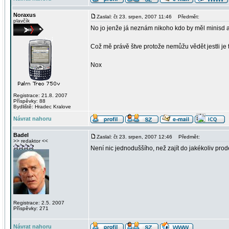
Noraxus
Zaslal: čt 23. srpen, 2007 11:46
Předmět:
plavčík
No jo jenže já neznám nikoho kdo by měl minisd a
Což mě právě štve protože nemůžu vědět jestli je t
Nox
Registrace: 21.8. 2007
Příspěvky: 88
Bydliště: Hradec Kralove
Návrat nahoru
Badel
Zaslal: čt 23. srpen, 2007 12:46
Předmět:
>> redaktor <<
Není nic jednoduššího, než zajít do jakékoliv prod
Registrace: 2.5. 2007
Příspěvky: 271
Návrat nahoru