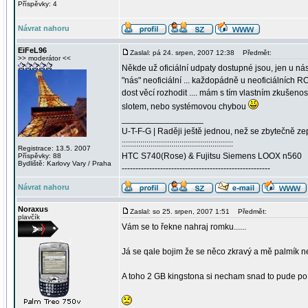
Příspěvky: 4
Návrat nahoru
EiFeL96
Zaslal: pá 24. srpen, 2007 12:38
Předmět:
>> moderátor <<
Někde už oficiální udpaty dostupné jsou, jen u nás
"nás" neoficiální ... každopádně u neoficiálních R
dost věcí rozhodit .... mám s tím vlastním zkušenost
slotem, nebo systémovou chybou
_________________
U-T-F-G | Raději ještě jednou, než se zbytečně ze
::::::::::::::::::::::::::::::::::::::::::::::::::::::
Registrace: 13.5. 2007
HTC S740(Rose) & Fujitsu Siemens LOOX n560
Příspěvky: 88
Bydliště: Karlovy Vary / Praha
------------------------------------------------------
Návrat nahoru
Noraxus
Zaslal: so 25. srpen, 2007 1:51
Předmět:
plavčík
Vám se to řekne nahraj romku......
Já se qale bojim že se něco zkravý a mě palmík ne
A toho 2 GB kingstona si necham snad to pude po 