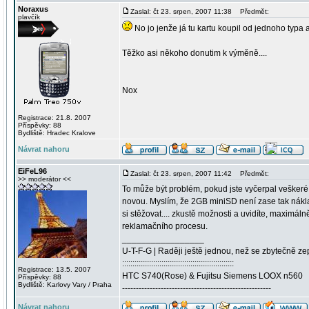
Noraxus
Zaslal: čt 23. srpen, 2007 11:38
Předmět:
plavčík
No jo jenže já tu kartu koupil od jednoho typa a
Těžko asi někoho donutim k výměně....
Nox
Registrace: 21.8. 2007
Příspěvky: 88
Bydliště: Hradec Kralove
Návrat nahoru
EiFeL96
Zaslal: čt 23. srpen, 2007 11:42
Předmět:
>> moderátor <<
To může být problém, pokud jste vyčerpal veškeré v
novou. Myslím, že 2GB miniSD není zase tak nákl
si stěžovat.... zkustě možnosti a uvidíte, maximál
reklamačního procesu.
_________________
U-T-F-G | Raději ještě jednou, než se zbytečně ze
::::::::::::::::::::::::::::::::::::::::::::::::::::::
Registrace: 13.5. 2007
HTC S740(Rose) & Fujitsu Siemens LOOX n560
Příspěvky: 88
Bydliště: Karlovy Vary / Praha
------------------------------------------------------
Návrat nahoru