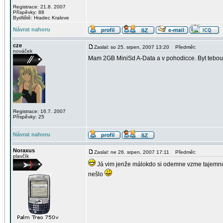
Registrace: 21.8. 2007
Příspěvky: 88
Bydliště: Hradec Kralove
Návrat nahoru
cze
Zaslal: so 25. srpen, 2007 13:20
Předmět:
nováček
Mam 2GB MiniSd A-Data a v pohodicce. Byt tebou, 
Registrace: 16.7. 2007
Příspěvky: 25
Návrat nahoru
Noraxus
Zaslal: ne 26. srpen, 2007 17:11
Předmět:
plavčík
Já vim jenže málokdo si odemne vzme tajemnou
nešlo