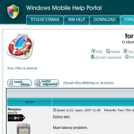
fo
O všem
FAQ
Hledat
Sez
Osobní nastavení
Při
Treo 750v & minisd
Obsah fóra WMHelp.cz
->
Servis
Autor
Noraxus
Zaslal: st 22. srpen, 2007 11:49
Předmět: Treo 750v &
plavčík
Dobry den
Mam takovy problem..