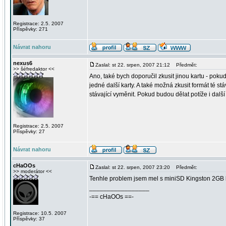
Registrace: 2.5. 2007
Příspěvky: 271
Návrat nahoru
nexus6
Zaslal: st 22. srpen, 2007 21:12
Předmět:
>> šéfredaktor <<
Ano, také bych doporučil zkusit jinou kartu - poku
jedné další karty. A také možná zkusit formát té s
stávající vyměnit. Pokud budou dělat potíže i další 
Registrace: 2.5. 2007
Příspěvky: 27
Návrat nahoru
cHaOOs
Zaslal: st 22. srpen, 2007 23:20
Předmět:
>> moderátor <<
Tenhle problem jsem mel s miniSD Kingston 2GB k
_________________
-== cHaOOs ==-
Registrace: 10.5. 2007
Příspěvky: 37