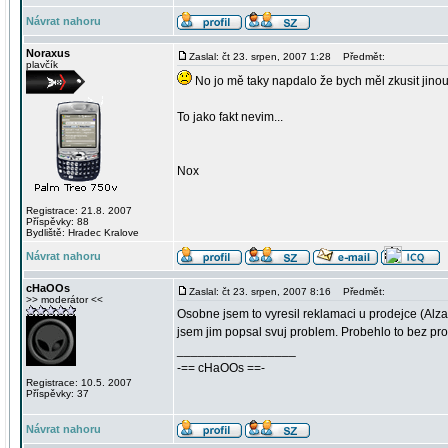
Návrat nahoru
Noraxus
Zaslal: čt 23. srpen, 2007 1:28
Předmět:
plavčík
No jo mě taky napdalo že bych měl zkusit jinou 
To jako fakt nevim...
Nox
Registrace: 21.8. 2007
Příspěvky: 88
Bydliště: Hradec Kralove
Návrat nahoru
cHaOOs
Zaslal: čt 23. srpen, 2007 8:16
Předmět:
>> moderátor <<
Osobne jsem to vyresil reklamaci u prodejce (Alza.
jsem jim popsal svuj problem. Probehlo to bez pro
_________________
-== cHaOOs ==-
Registrace: 10.5. 2007
Příspěvky: 37
Návrat nahoru