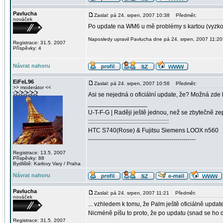
Pavlucha
Zaslal: pá 24. srpen, 2007 10:38
Předmět:
nováček
Po update na WM6 u mě problémy s kartou (vyzkou
Naposledy upravil Pavlucha dne pá 24. srpen, 2007 11:20,
Registrace: 31.5. 2007
Příspěvky: 4
Návrat nahoru
EiFeL96
Zaslal: pá 24. srpen, 2007 10:56
Předmět:
>> moderátor <<
Asi se nejedná o oficiální update, že? Možná zde
_________________
U-T-F-G | Raději ještě jednou, než se zbytečně ze
::::::::::::::::::::::::::::::::::::::::::::::::::::::
HTC S740(Rose) & Fujitsu Siemens LOOX n560
------------------------------------------------------
Registrace: 13.5. 2007
Příspěvky: 88
Bydliště: Karlovy Vary / Praha
Návrat nahoru
Pavlucha
Zaslal: pá 24. srpen, 2007 11:21
Předmět:
nováček
... vzhledem k tomu, že Palm ještě oficiálně update
Nicméně píšu to proto, že po updatu (snad se ho 
Registrace: 31.5. 2007