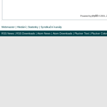
phpBB
Powered by
© 2001, 
Webmaster
|
Hledání
|
Statistiky
|
Syndikační kanály
RSS News
|
RSS Downloads
|
Atom News
|
Atom Downloads
|
Plucker Text
|
Plucker Color