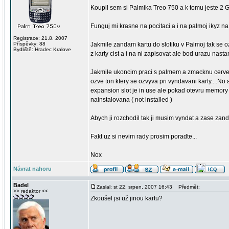
Koupil sem si Palmika Treo 750 a k tomu jeste 2 
Funguj mi krasne na pocitaci a i na palmoj ikyz na p
Registrace: 21.8. 2007
Příspěvky: 88
Jakmile zandam kartu do slotiku v Palmoj tak se o
Bydliště: Hradec Kralove
z karty cist a i na ni zapisovat ale bod urazu nastan
Jakmile ukoncim praci s palmem a zmacknu cervene
ozve ton ktery se ozvyva pri vyndavani karty....
expansion slot je in use ale pokad otevru memory
nainstalovana ( not installed )
Abych ji rozchodil tak ji musim vyndat a zase zanda
Fakt uz si nevim rady prosim poradte...
Nox
Návrat nahoru
Badel
Zaslal: st 22. srpen, 2007 16:43
Předmět:
>> redaktor <<
Zkoušel jsi už jinou kartu?