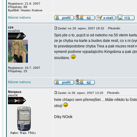
Registrace: 21.8. 2007
Příspěvky: 88
Bydliště: Hradec Kralove
Návrat nahoru
cze
Zaslal: ne 26. srpen, 2007 18:32
Předmět:
nováček
Spis jde o to, pujcit si od nekoho na 50 vterin kar
ze je chyba na karte a budes dale resit, co s ni.(v
to pravdepodobne chyba Trea a pak muzes resit r
vymenil podivne vypadajiciho Kingstona a pak zjist
soustavu.
Registrace: 16.7. 2007
Příspěvky: 25
Návrat nahoru
Noraxus
Zaslal: út 28. srpen, 2007 13:20
Předmět:
plavčík
hele chlapci sem přemejšlel.....Máte někdo tu či
obojí
Díky NOxík