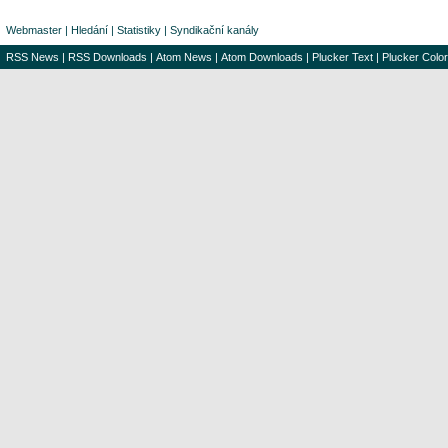
Webmaster
|
Hledání
|
Statistiky
|
Syndikační kanály
RSS News
|
RSS Downloads
|
Atom News
|
Atom Downloads
|
Plucker Text
|
Plucker Color