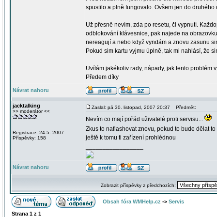
spustilo a plně fungovalo. Ovšem jen do druhého 
Už přesně nevím, zda po resetu, či vypnutí. Každ
odblokování klávesnice, pak najede na obrazovku, 
nereagují a nebo když vyndám a znovu zasunu sim k
Pokud sim kartu vyjmu úplně, tak mi nahlásí, že 
Uvítám jakékoliv rady, nápady, jak tento problém v
Předem díky
Návrat nahoru
jacktalking
Zaslal: pá 30. listopad, 2007 20:37
Předmět:
>> moderátor <<
Nevím co mají pořád uživatelé proti servisu...
Zkus to naflashovat znovu, pokud to bude dělat t
Registrace: 24.5. 2007
ještě k tomu ti zařízení prohlédnou
Příspěvky: 158
_________________
Návrat nahoru
Zobrazit příspěvky z předchozích:
Obsah fóra WMHelp.cz
->
Servis
Strana
1
z
1