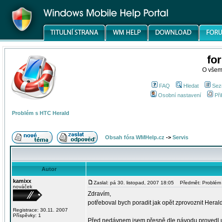
fo
O všem
FAQ
Hledat
Sez
Osobní nastavení
Při
Problém s HTC Herald
Obsah fóra WMHelp.cz
->
Servis
Autor
kamixx
Zaslal: pá 30. listopad, 2007 18:05
Předmět: Problém 
nováček
Zdravím,
potřeboval bych poradit jak opět zprovoznit Heral
Registrace: 30.11. 2007
Příspěvky: 1
Před nedávnem jsem přesně dle návodu provedl u