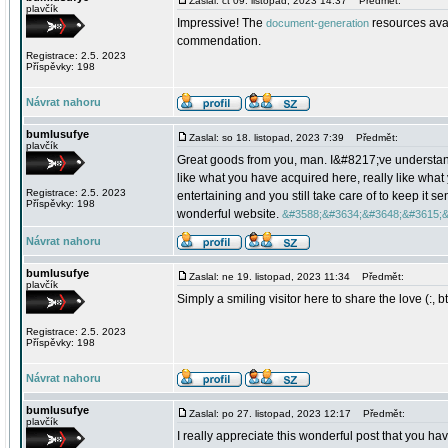
Zaslal: čt 09. listopad, 2023 14:37
Předmět:
plavčík
Impressive! The
resources avai
document-generation
commendation.
Registrace: 2.5. 2023
Příspěvky: 198
Návrat nahoru
bumlusufye
Zaslal: so 18. listopad, 2023 7:39
Předmět:
plavčík
Great goods from you, man. I&#8217;ve understand 
like what you have acquired here, really like what
Registrace: 2.5. 2023
entertaining and you still take care of to keep it s
Příspěvky: 198
wonderful website.
&#3588;&#3634;&#3648;&#3615;&
Návrat nahoru
bumlusufye
Zaslal: ne 19. listopad, 2023 11:34
Předmět:
plavčík
Simply a smiling visitor here to share the love (:, b
Registrace: 2.5. 2023
Příspěvky: 198
Návrat nahoru
bumlusufye
Zaslal: po 27. listopad, 2023 12:17
Předmět:
plavčík
I really appreciate this wonderful post that you hav