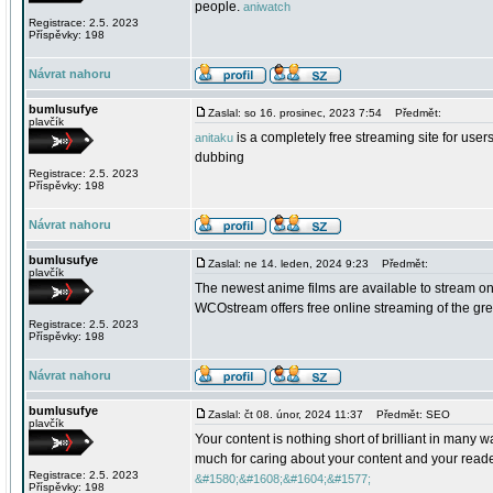
people.
aniwatch
Registrace: 2.5. 2023
Příspěvky: 198
Návrat nahoru
bumlusufye
Zaslal: so 16. prosinec, 2023 7:54
Předmět:
plavčík
is a completely free streaming site for user
anitaku
dubbing
Registrace: 2.5. 2023
Příspěvky: 198
Návrat nahoru
bumlusufye
Zaslal: ne 14. leden, 2024 9:23
Předmět:
plavčík
The newest anime films are available to stream o
WCOstream offers free online streaming of the gre
Registrace: 2.5. 2023
Příspěvky: 198
Návrat nahoru
bumlusufye
Zaslal: čt 08. únor, 2024 11:37
Předmět: SEO
plavčík
Your content is nothing short of brilliant in many 
much for caring about your content and your read
Registrace: 2.5. 2023
&#1580;&#1608;&#1604;&#1577;
Příspěvky: 198