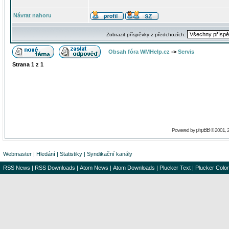
Návrat nahoru
Zobrazit příspěvky z předchozích:
Obsah fóra WMHelp.cz
->
Servis
Strana
1
z
1
phpBB
Powered by
© 2001, 
Webmaster
|
Hledání
|
Statistiky
|
Syndikační kanály
RSS News
|
RSS Downloads
|
Atom News
|
Atom Downloads
|
Plucker Text
|
Plucker Color