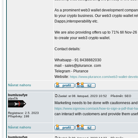
As a prominent web3 wallet development company,
to your crypto business. Our web3 crypto wallet ref
Dapps,interoperability etc.
We are also providing offers up to 71% till Nov-26 o
to create your web3 crypto wallet.
Contact details:
Whatsapp - 91 8438882030
mail - sales@plurance. com
Telegram - Plurance
Website:
https://www.plurance.com/web3-wallet-devel
Návrat nahoru
bumlusufye
Zaslal: st 08. listopad, 2023 10:52
Předmět: SEO
plavčík
Marketing needs to be done with cautionness and c
https://www.signnow.com/ask/how-to-sign-a-pdf-that-h
Registrace: 2.5. 2023
can interact with customers and provide them usefu
Příspěvky: 198
Návrat nahoru
bumlusufye