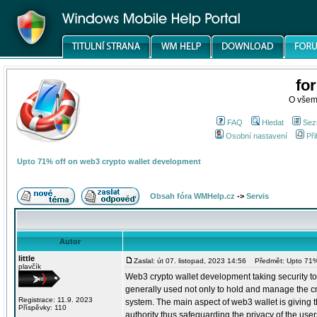
fo
O všem
FAQ
Hledat
Sez
Osobní nastavení
Při
Upto 71% off on web3 crypto wallet development
Obsah fóra WMHelp.cz
->
Servis
Autor
little
Zaslal: út 07. listopad, 2023 14:56
Předmět: Upto 71% 
plavčík
Web3 crypto wallet development taking security to
generally used not only to hold and manage the cr
Registrace: 11.9. 2023
system. The main aspect of web3 wallet is giving t
Příspěvky: 110
authority thus safeguarding the privacy of the user