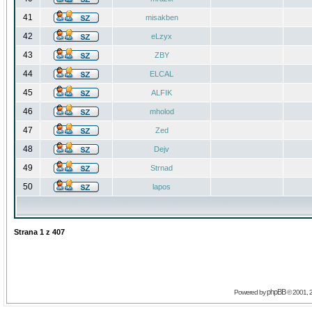
41
misakben
42
eLzyx
43
ZBY
44
ELCAL
45
ALFIK
46
mholod
47
Zed
48
Dejv
49
Strnad
50
lapos
Strana
1
z
407
phpBB
Powered by
© 2001, 