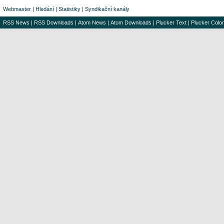
Webmaster
|
Hledání
|
Statistiky
|
Syndikační kanály
RSS News
|
RSS Downloads
|
Atom News
|
Atom Downloads
|
Plucker Text
|
Plucker Color