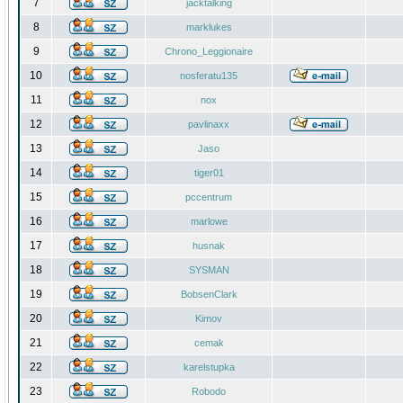
7
jacktalking
8
marklukes
9
Chrono_Leggionaire
10
nosferatu135
11
nox
12
pavlinaxx
13
Jaso
14
tiger01
15
pccentrum
16
marlowe
17
husnak
18
SYSMAN
19
BobsenClark
20
Kimov
21
cemak
22
karelstupka
23
Robodo