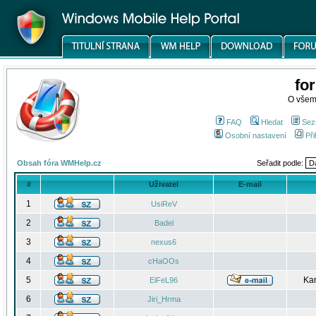
fo
O všem
FAQ
Hledat
Sez
Osobní nastavení
Při
Obsah fóra WMHelp.cz
Seřadit podle:
#
Uživatel
E-mail
1
UsiReV
2
Badel
3
nexus6
4
cHaOOs
5
Kar
EiFeL96
6
Jiri_Hrma