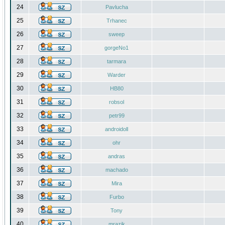
24
Pavlucha
25
Trhanec
26
sweep
27
gorgeNo1
28
tarmara
29
Warder
30
HB80
31
robsol
32
petr99
33
androidoll
34
ohr
35
andras
36
machado
37
Mira
38
Furbo
39
Tony
40
mrazik