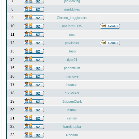
7
jacktalking
8
marklukes
9
Chrono_Leggionaire
10
nosferatu135
11
nox
12
pavlinaxx
13
Jaso
14
tiger01
15
pccentrum
16
marlowe
17
husnak
18
SYSMAN
19
BobsenClark
20
Kimov
21
cemak
22
karelstupka
23
Robodo