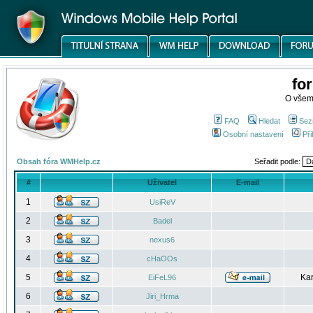
fo
O všem
FAQ
Hledat
Sez
Osobní nastavení
Při
Obsah fóra WMHelp.cz
Seřadit podle:
#
Uživatel
E-mail
1
UsiReV
2
Badel
3
nexus6
4
cHaOOs
5
Kar
EiFeL96
6
Jiri_Hrma