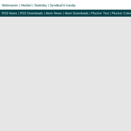
Webmaster
|
Hledání
|
Statistiky
|
Syndikační kanály
RSS News
|
RSS Downloads
|
Atom News
|
Atom Downloads
|
Plucker Text
|
Plucker Color