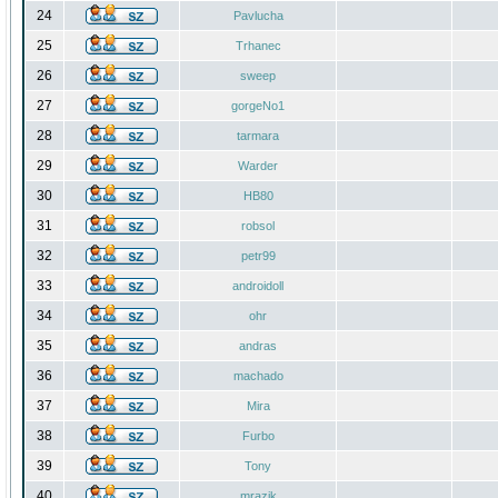
24
Pavlucha
25
Trhanec
26
sweep
27
gorgeNo1
28
tarmara
29
Warder
30
HB80
31
robsol
32
petr99
33
androidoll
34
ohr
35
andras
36
machado
37
Mira
38
Furbo
39
Tony
40
mrazik