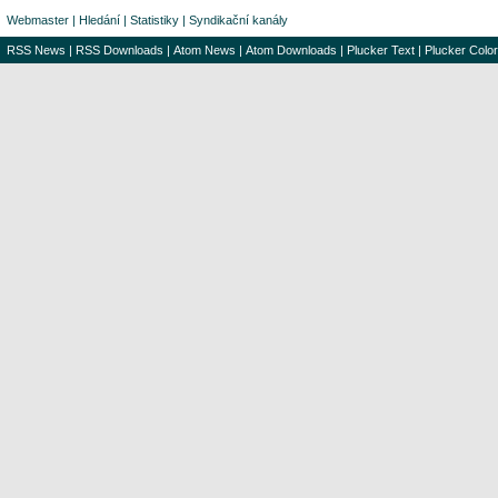
Webmaster
|
Hledání
|
Statistiky
|
Syndikační kanály
RSS News
|
RSS Downloads
|
Atom News
|
Atom Downloads
|
Plucker Text
|
Plucker Color