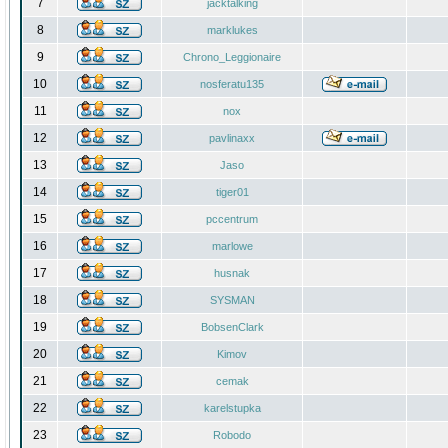
7
jacktalking
8
marklukes
9
Chrono_Leggionaire
10
nosferatu135
11
nox
12
pavlinaxx
13
Jaso
14
tiger01
15
pccentrum
16
marlowe
17
husnak
18
SYSMAN
19
BobsenClark
20
Kimov
21
cemak
22
karelstupka
23
Robodo