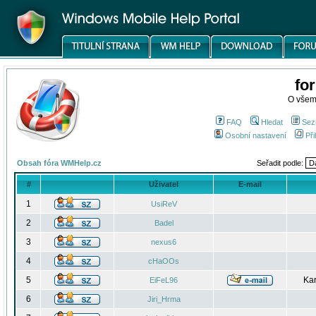
fo
O všem
FAQ
Hledat
Sez
Osobní nastavení
Při
Obsah fóra WMHelp.cz
Seřadit podle:
#
Uživatel
E-mail
1
UsiReV
2
Badel
3
nexus6
4
cHaOOs
5
Kar
EiFeL96
6
Jiri_Hrma