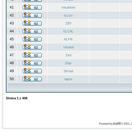
41
misakben
42
eLzyx
43
ZBY
44
ELCAL
45
ALFIK
46
mholod
47
Zed
48
Dejv
49
Strnad
50
lapos
Strana
1
z
408
phpBB
Powered by
© 2001, 