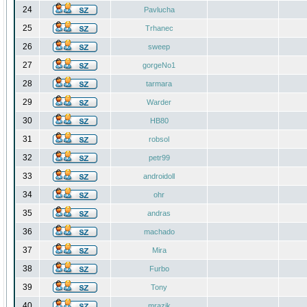
24
Pavlucha
25
Trhanec
26
sweep
27
gorgeNo1
28
tarmara
29
Warder
30
HB80
31
robsol
32
petr99
33
androidoll
34
ohr
35
andras
36
machado
37
Mira
38
Furbo
39
Tony
40
mrazik