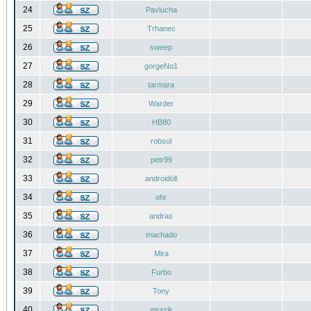
24
Pavlucha
25
Trhanec
26
sweep
27
gorgeNo1
28
tarmara
29
Warder
30
HB80
31
robsol
32
petr99
33
androidoll
34
ohr
35
andras
36
machado
37
Mira
38
Furbo
39
Tony
40
mrazik