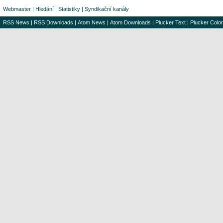
Webmaster
|
Hledání
|
Statistiky
|
Syndikační kanály
RSS News
|
RSS Downloads
|
Atom News
|
Atom Downloads
|
Plucker Text
|
Plucker Color