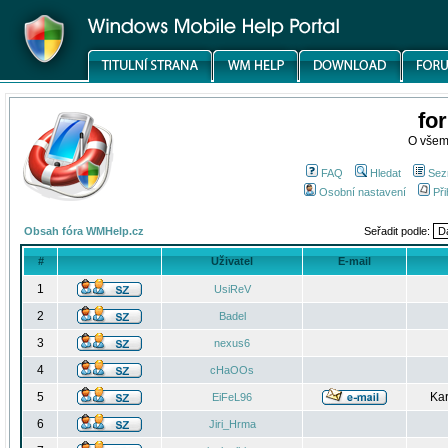
fo
O všem
FAQ
Hledat
Sez
Osobní nastavení
Při
Obsah fóra WMHelp.cz
Seřadit podle:
#
Uživatel
E-mail
1
UsiReV
2
Badel
3
nexus6
4
cHaOOs
5
Kar
EiFeL96
6
Jiri_Hrma