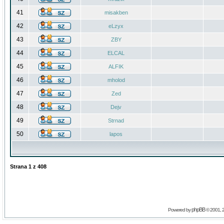
41
misakben
42
eLzyx
43
ZBY
44
ELCAL
45
ALFIK
46
mholod
47
Zed
48
Dejv
49
Strnad
50
lapos
Strana
1
z
408
phpBB
Powered by
© 2001, 