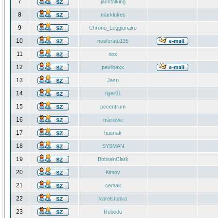
7
jacktalking
8
marklukes
9
Chrono_Leggionaire
10
nosferatu135
11
nox
12
pavlinaxx
13
Jaso
14
tiger01
15
pccentrum
16
marlowe
17
husnak
18
SYSMAN
19
BobsenClark
20
Kimov
21
cemak
22
karelstupka
23
Robodo