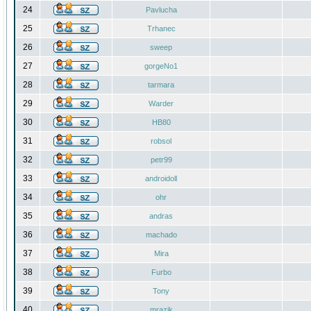
24
Pavlucha
25
Trhanec
26
sweep
27
gorgeNo1
28
tarmara
29
Warder
30
HB80
31
robsol
32
petr99
33
androidoll
34
ohr
35
andras
36
machado
37
Mira
38
Furbo
39
Tony
40
mrazik