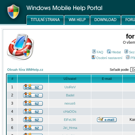
fo
O všem
FAQ
Hledat
Sez
Osobní nastavení
Při
Obsah fóra WMHelp.cz
Seřadit podle:
#
Uživatel
E-mail
1
UsiReV
2
Badel
3
nexus6
4
cHaOOs
5
Kar
EiFeL96
6
Jiri_Hrma