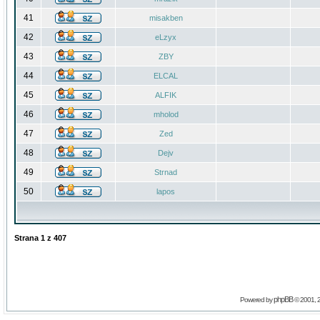
41
misakben
42
eLzyx
43
ZBY
44
ELCAL
45
ALFIK
46
mholod
47
Zed
48
Dejv
49
Strnad
50
lapos
Strana
1
z
407
phpBB
Powered by
© 2001, 