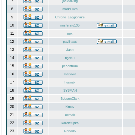
7
jacktalking
8
marklukes
9
Chrono_Leggionaire
10
nosferatu135
11
nox
12
pavlinaxx
13
Jaso
14
tiger01
15
pccentrum
16
marlowe
17
husnak
18
SYSMAN
19
BobsenClark
20
Kimov
21
cemak
22
karelstupka
23
Robodo