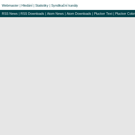
Webmaster
|
Hledání
|
Statistiky
|
Syndikační kanály
RSS News
|
RSS Downloads
|
Atom News
|
Atom Downloads
|
Plucker Text
|
Plucker Color