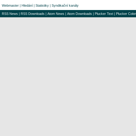
Webmaster
|
Hledání
|
Statistiky
|
Syndikační kanály
RSS News
|
RSS Downloads
|
Atom News
|
Atom Downloads
|
Plucker Text
|
Plucker Color