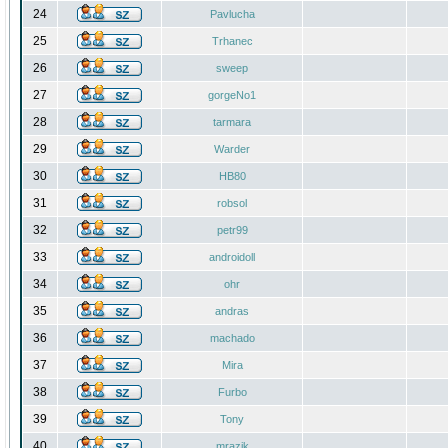
24
Pavlucha
25
Trhanec
26
sweep
27
gorgeNo1
28
tarmara
29
Warder
30
HB80
31
robsol
32
petr99
33
androidoll
34
ohr
35
andras
36
machado
37
Mira
38
Furbo
39
Tony
40
mrazik