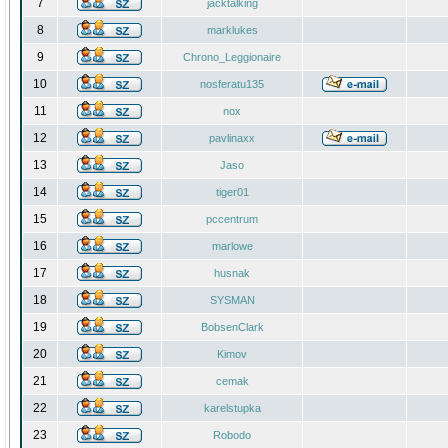
7
jacktalking
8
marklukes
9
Chrono_Leggionaire
10
nosferatu135
11
nox
12
pavlinaxx
13
Jaso
14
tiger01
15
pccentrum
16
marlowe
17
husnak
18
SYSMAN
19
BobsenClark
20
Kimov
21
cemak
22
karelstupka
23
Robodo