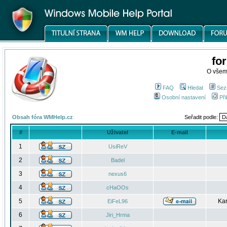
fo
O všem
FAQ
Hledat
Sez
Osobní nastavení
Při
Obsah fóra WMHelp.cz
Seřadit podle:
#
Uživatel
E-mail
1
UsiReV
2
Badel
3
nexus6
4
cHaOOs
5
Kar
EiFeL96
6
Jiri_Hrma