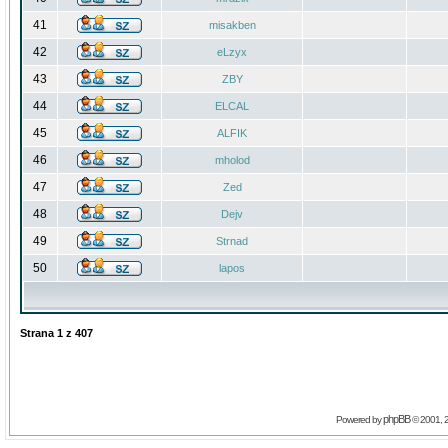
41
misakben
42
eLzyx
43
ZBY
44
ELCAL
45
ALFIK
46
mholod
47
Zed
48
Dejv
49
Strnad
50
lapos
Strana
1
z
407
phpBB
Powered by
© 2001, 