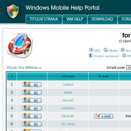
fo
O všem
FAQ
Hledat
Sez
Osobní nastavení
Při
Obsah fóra WMHelp.cz
Seřadit podle:
#
Uživatel
E-mail
1
UsiReV
2
Badel
3
nexus6
4
cHaOOs
5
Kar
EiFeL96
6
Jiri_Hrma