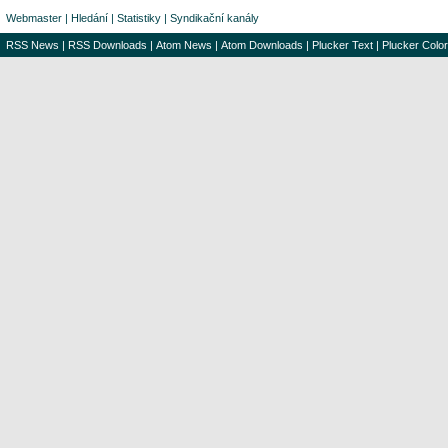
Webmaster
|
Hledání
|
Statistiky
|
Syndikační kanály
RSS News
|
RSS Downloads
|
Atom News
|
Atom Downloads
|
Plucker Text
|
Plucker Color