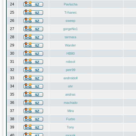
24
Pavlucha
25
Trhanec
26
sweep
27
gorgeNo1
28
tarmara
29
Warder
30
HB80
31
robsol
32
petr99
33
androidoll
34
ohr
35
andras
36
machado
37
Mira
38
Furbo
39
Tony
40
mrazik