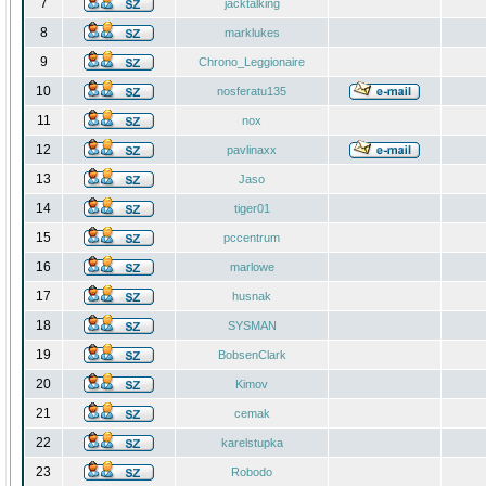
7
jacktalking
8
marklukes
9
Chrono_Leggionaire
10
nosferatu135
11
nox
12
pavlinaxx
13
Jaso
14
tiger01
15
pccentrum
16
marlowe
17
husnak
18
SYSMAN
19
BobsenClark
20
Kimov
21
cemak
22
karelstupka
23
Robodo