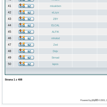
41
misakben
42
eLzyx
43
ZBY
44
ELCAL
45
ALFIK
46
mholod
47
Zed
48
Dejv
49
Strnad
50
lapos
Strana
1
z
408
phpBB
Powered by
© 2001, 