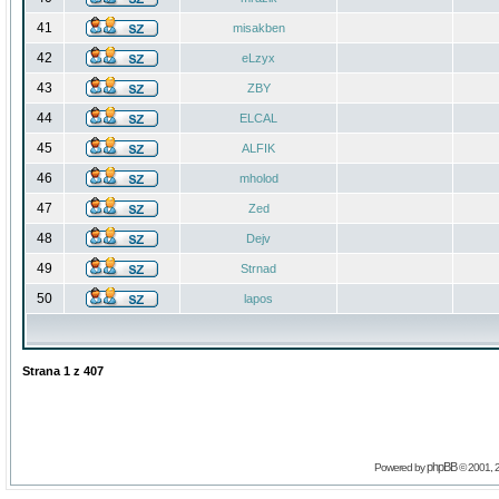
41
misakben
42
eLzyx
43
ZBY
44
ELCAL
45
ALFIK
46
mholod
47
Zed
48
Dejv
49
Strnad
50
lapos
Strana
1
z
407
phpBB
Powered by
© 2001, 