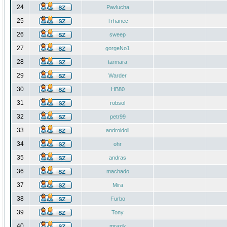
24
Pavlucha
25
Trhanec
26
sweep
27
gorgeNo1
28
tarmara
29
Warder
30
HB80
31
robsol
32
petr99
33
androidoll
34
ohr
35
andras
36
machado
37
Mira
38
Furbo
39
Tony
40
mrazik