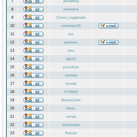
7
jacktalking
8
marklukes
9
Chrono_Leggionaire
10
nosferatu135
11
nox
12
pavlinaxx
13
Jaso
14
tiger01
15
pccentrum
16
marlowe
17
husnak
18
SYSMAN
19
BobsenClark
20
Kimov
21
cemak
22
karelstupka
23
Robodo