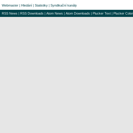
Webmaster
|
Hledání
|
Statistiky
|
Syndikační kanály
RSS News
|
RSS Downloads
|
Atom News
|
Atom Downloads
|
Plucker Text
|
Plucker Color