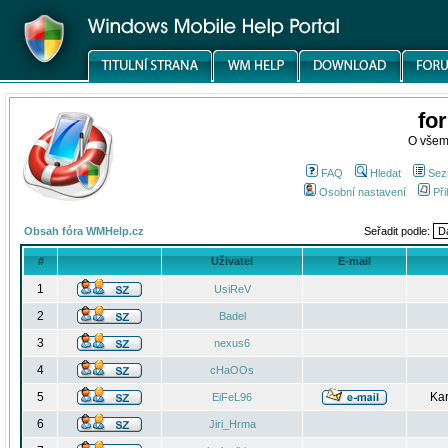
fo
O všem
FAQ
Hledat
Sez
Osobní nastavení
Při
Obsah fóra WMHelp.cz
Seřadit podle:
#
Uživatel
E-mail
1
UsiReV
2
Badel
3
nexus6
4
cHaOOs
5
Kar
EiFeL96
6
Jiri_Hrma