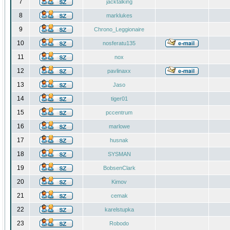
7
jacktalking
8
marklukes
9
Chrono_Leggionaire
10
nosferatu135
11
nox
12
pavlinaxx
13
Jaso
14
tiger01
15
pccentrum
16
marlowe
17
husnak
18
SYSMAN
19
BobsenClark
20
Kimov
21
cemak
22
karelstupka
23
Robodo