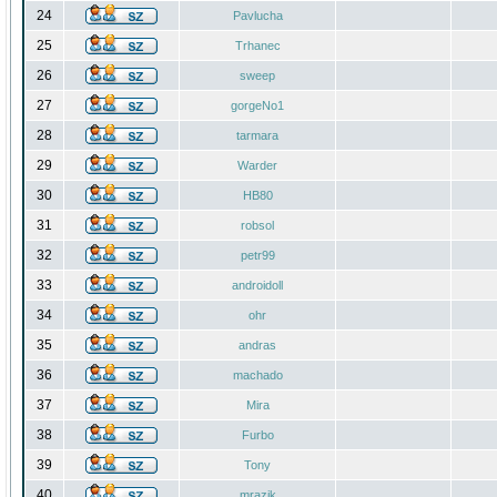
24
Pavlucha
25
Trhanec
26
sweep
27
gorgeNo1
28
tarmara
29
Warder
30
HB80
31
robsol
32
petr99
33
androidoll
34
ohr
35
andras
36
machado
37
Mira
38
Furbo
39
Tony
40
mrazik