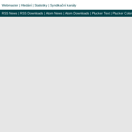
Webmaster
|
Hledání
|
Statistiky
|
Syndikační kanály
RSS News
|
RSS Downloads
|
Atom News
|
Atom Downloads
|
Plucker Text
|
Plucker Color