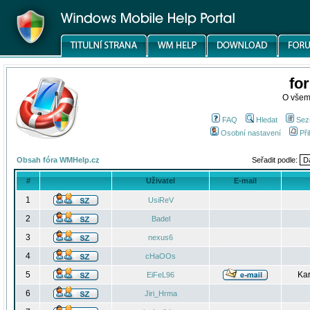
fo
O všem
FAQ
Hledat
Sez
Osobní nastavení
Při
Obsah fóra WMHelp.cz
Seřadit podle:
#
Uživatel
E-mail
1
UsiReV
2
Badel
3
nexus6
4
cHaOOs
5
Kar
EiFeL96
6
Jiri_Hrma