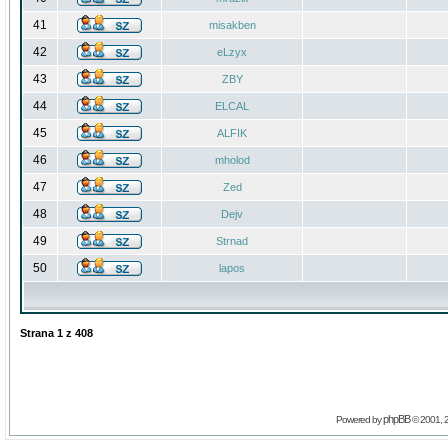
41
misakben
42
eLzyx
43
ZBY
44
ELCAL
45
ALFIK
46
mholod
47
Zed
48
Dejv
49
Strnad
50
lapos
Strana
1
z
408
phpBB
Powered by
© 2001, 