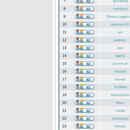
7
jacktalking
8
marklukes
9
Chrono_Leggiona
10
nosferatu135
11
nox
12
pavlinaxx
13
Jaso
14
tiger01
15
pccentrum
16
marlowe
17
husnak
18
SYSMAN
19
BobsenClark
20
Kimov
21
cemak
22
karelstupka
23
Robodo