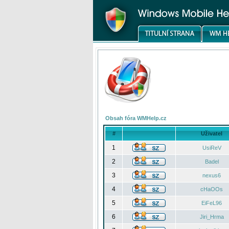
Obsah fóra WMHelp.cz
#
Uživatel
1
UsiReV
2
Badel
3
nexus6
4
cHaOOs
5
EiFeL96
6
Jiri_Hrma