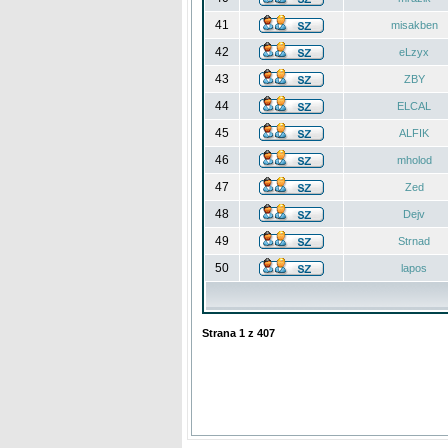
41
misakben
42
eLzyx
43
ZBY
44
ELCAL
45
ALFIK
46
mholod
47
Zed
48
Dejv
49
Strnad
50
lapos
Strana
1
z
407