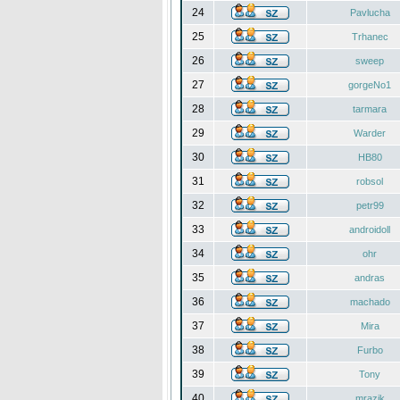
24
Pavlucha
25
Trhanec
26
sweep
27
gorgeNo1
28
tarmara
29
Warder
30
HB80
31
robsol
32
petr99
33
androidoll
34
ohr
35
andras
36
machado
37
Mira
38
Furbo
39
Tony
40
mrazik