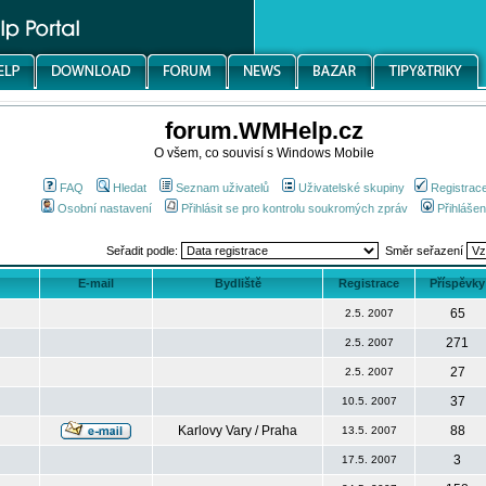
forum.WMHelp.cz
O všem, co souvisí s Windows Mobile
FAQ
Hledat
Seznam uživatelů
Uživatelské skupiny
Registrac
Osobní nastavení
Přihlásit se pro kontrolu soukromých zpráv
Přihlášen
Seřadit podle:
Směr seřazení
E-mail
Bydliště
Registrace
Příspěvky
65
2.5. 2007
271
2.5. 2007
27
2.5. 2007
37
10.5. 2007
Karlovy Vary / Praha
88
13.5. 2007
3
17.5. 2007