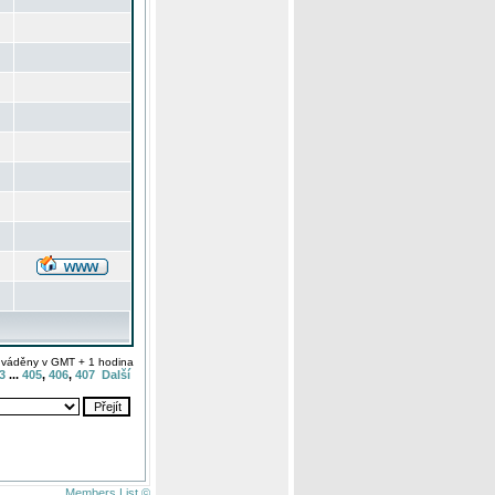
uváděny v GMT + 1 hodina
3
...
405
,
406
,
407
Další
Members List ©