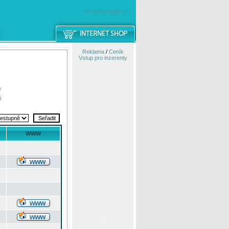
windowsmobile.cz
Reklama
/
Ceník
Vstup pro inzerenty
e
í
WWW