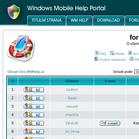
fo
O všem
FAQ
Hledat
Sez
Osobní nastavení
Při
Obsah fóra WMHelp.cz
Seřadit podle:
#
Uživatel
E-mail
1
UsiReV
2
Badel
3
nexus6
4
cHaOOs
5
Kar
EiFeL96
6
Jiri_Hrma