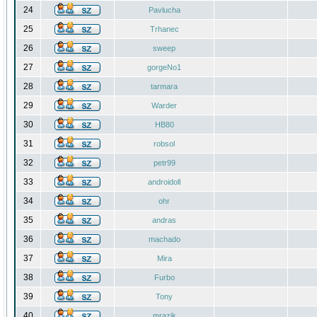
24
Pavlucha
25
Trhanec
26
sweep
27
gorgeNo1
28
tarmara
29
Warder
30
HB80
31
robsol
32
petr99
33
androidoll
34
ohr
35
andras
36
machado
37
Mira
38
Furbo
39
Tony
40
mrazik