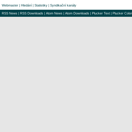
Webmaster
|
Hledání
|
Statistiky
|
Syndikační kanály
RSS News
|
RSS Downloads
|
Atom News
|
Atom Downloads
|
Plucker Text
|
Plucker Color