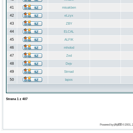
41
misakben
42
eLzyx
43
ZBY
44
ELCAL
45
ALFIK
46
mholod
47
Zed
48
Dejv
49
Strnad
50
lapos
Strana
1
z
407
phpBB
Powered by
© 2001, 