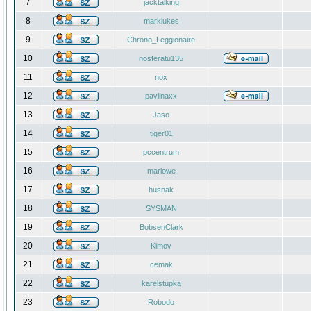
7
jacktalking
8
marklukes
9
Chrono_Leggionaire
10
nosferatu135
11
nox
12
pavlinaxx
13
Jaso
14
tiger01
15
pccentrum
16
marlowe
17
husnak
18
SYSMAN
19
BobsenClark
20
Kimov
21
cemak
22
karelstupka
23
Robodo