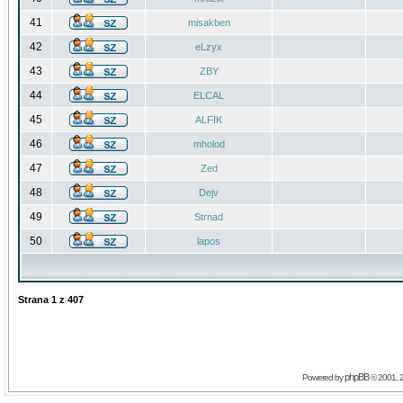
41
misakben
42
eLzyx
43
ZBY
44
ELCAL
45
ALFIK
46
mholod
47
Zed
48
Dejv
49
Strnad
50
lapos
Strana
1
z
407
phpBB
Powered by
© 2001, 