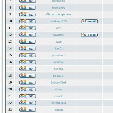
7
jacktalking
8
marklukes
9
Chrono_Leggionaire
10
nosferatu135
11
nox
12
pavlinaxx
13
Jaso
14
tiger01
15
pccentrum
16
marlowe
17
husnak
18
SYSMAN
19
BobsenClark
20
Kimov
21
cemak
22
karelstupka
23
Robodo