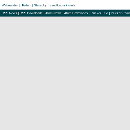
Webmaster
|
Hledání
|
Statistiky
|
Syndikační kanály
RSS News
|
RSS Downloads
|
Atom News
|
Atom Downloads
|
Plucker Text
|
Plucker Color