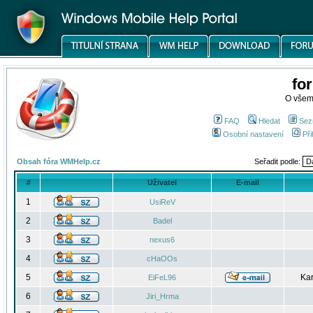
fo
O všem
FAQ
Hledat
Sez
Osobní nastavení
Při
Obsah fóra WMHelp.cz
Seřadit podle:
#
Uživatel
E-mail
1
UsiReV
2
Badel
3
nexus6
4
cHaOOs
5
Kar
EiFeL96
6
Jiri_Hrma