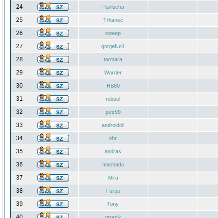
24
Pavlucha
25
Trhanec
26
sweep
27
gorgeNo1
28
tarmara
29
Warder
30
HB80
31
robsol
32
petr99
33
androidoll
34
ohr
35
andras
36
machado
37
Mira
38
Furbo
39
Tony
40
mrazik