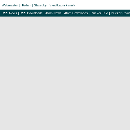
Webmaster
|
Hledání
|
Statistiky
|
Syndikační kanály
RSS News
|
RSS Downloads
|
Atom News
|
Atom Downloads
|
Plucker Text
|
Plucker Color