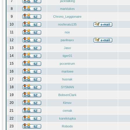
7
jacktalking
8
marklukes
9
Chrono_Leggionaire
10
nosferatu135
11
nox
12
pavlinaxx
13
Jaso
14
tiger01
15
pccentrum
16
marlowe
17
husnak
18
SYSMAN
19
BobsenClark
20
Kimov
21
cemak
22
karelstupka
23
Robodo