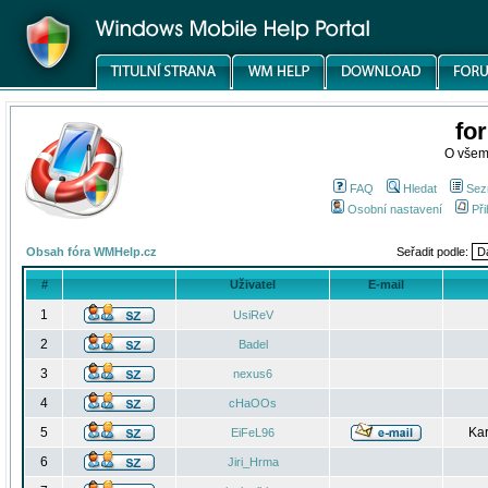
fo
O všem
FAQ
Hledat
Sez
Osobní nastavení
Při
Obsah fóra WMHelp.cz
Seřadit podle:
#
Uživatel
E-mail
1
UsiReV
2
Badel
3
nexus6
4
cHaOOs
5
Kar
EiFeL96
6
Jiri_Hrma