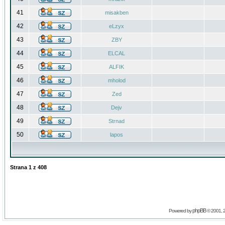
41
misakben
42
eLzyx
43
ZBY
44
ELCAL
45
ALFIK
46
mholod
47
Zed
48
Dejv
49
Strnad
50
lapos
Strana
1
z
408
phpBB
Powered by
© 2001, 