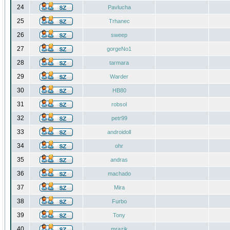
24
Pavlucha
25
Trhanec
26
sweep
27
gorgeNo1
28
tarmara
29
Warder
30
HB80
31
robsol
32
petr99
33
androidoll
34
ohr
35
andras
36
machado
37
Mira
38
Furbo
39
Tony
40
mrazik