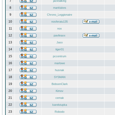
7
jacktalking
8
marklukes
9
Chrono_Leggionaire
10
nosferatu135
11
nox
12
pavlinaxx
13
Jaso
14
tiger01
15
pccentrum
16
marlowe
17
husnak
18
SYSMAN
19
BobsenClark
20
Kimov
21
cemak
22
karelstupka
23
Robodo