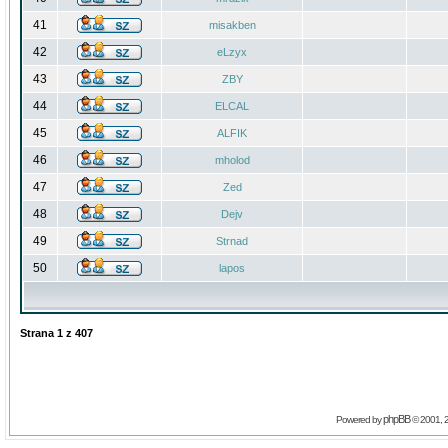
41
misakben
42
eLzyx
43
ZBY
44
ELCAL
45
ALFIK
46
mholod
47
Zed
48
Dejv
49
Strnad
50
lapos
Strana
1
z
407
phpBB
Powered by
© 2001, 