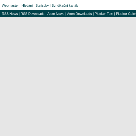
Webmaster
|
Hledání
|
Statistiky
|
Syndikační kanály
RSS News
|
RSS Downloads
|
Atom News
|
Atom Downloads
|
Plucker Text
|
Plucker Color