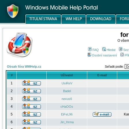
fo
O všem
FAQ
Hledat
Sez
Osobní nastavení
Při
Obsah fóra WMHelp.cz
Seřadit podle:
#
Uživatel
E-mail
1
UsiReV
2
Badel
3
nexus6
4
cHaOOs
5
Kar
EiFeL96
6
Jiri_Hrma