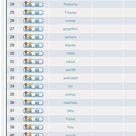
24
Pavlucha
25
Trhanec
26
sweep
27
gorgeNo1
28
tarmara
29
Warder
30
HB80
31
robsol
32
petr99
33
androidoll
34
ohr
35
andras
36
machado
37
Mira
38
Furbo
39
Tony
40
mrazik