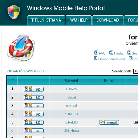
fo
O všem
FAQ
Hledat
Sez
Osobní nastavení
Při
Obsah fóra WMHelp.cz
Seřadit podle:
#
Uživatel
E-mail
1
UsiReV
2
Badel
3
nexus6
4
cHaOOs
5
Kar
EiFeL96
6
Jiri_Hrma