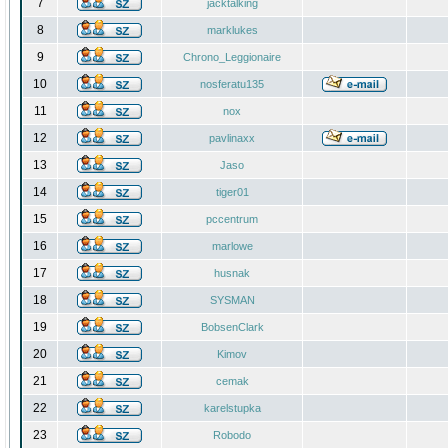
7
jacktalking
8
marklukes
9
Chrono_Leggionaire
10
nosferatu135
11
nox
12
pavlinaxx
13
Jaso
14
tiger01
15
pccentrum
16
marlowe
17
husnak
18
SYSMAN
19
BobsenClark
20
Kimov
21
cemak
22
karelstupka
23
Robodo