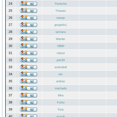
24
Pavlucha
25
Trhanec
26
sweep
27
gorgeNo1
28
tarmara
29
Warder
30
HB80
31
robsol
32
petr99
33
androidoll
34
ohr
35
andras
36
machado
37
Mira
38
Furbo
39
Tony
40
mrazik