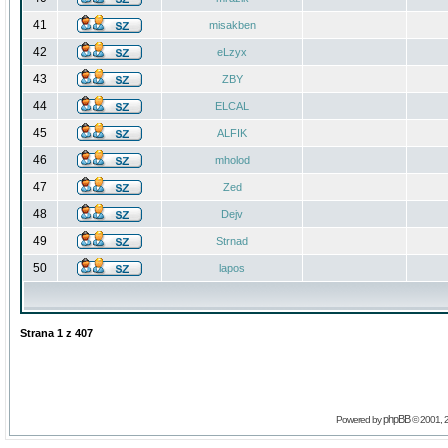
41
misakben
42
eLzyx
43
ZBY
44
ELCAL
45
ALFIK
46
mholod
47
Zed
48
Dejv
49
Strnad
50
lapos
Strana
1
z
407
phpBB
Powered by
© 2001, 