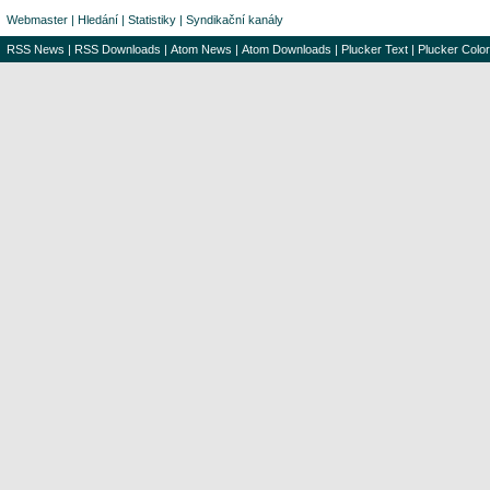
Webmaster
|
Hledání
|
Statistiky
|
Syndikační kanály
RSS News
|
RSS Downloads
|
Atom News
|
Atom Downloads
|
Plucker Text
|
Plucker Color