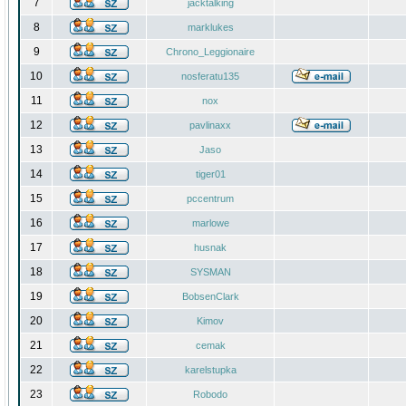
7
jacktalking
8
marklukes
9
Chrono_Leggionaire
10
nosferatu135
11
nox
12
pavlinaxx
13
Jaso
14
tiger01
15
pccentrum
16
marlowe
17
husnak
18
SYSMAN
19
BobsenClark
20
Kimov
21
cemak
22
karelstupka
23
Robodo