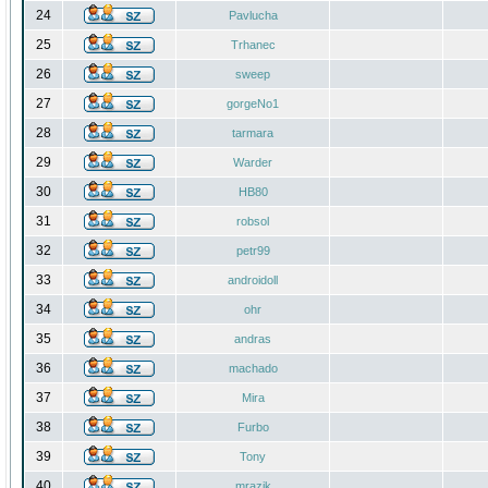
24
Pavlucha
25
Trhanec
26
sweep
27
gorgeNo1
28
tarmara
29
Warder
30
HB80
31
robsol
32
petr99
33
androidoll
34
ohr
35
andras
36
machado
37
Mira
38
Furbo
39
Tony
40
mrazik