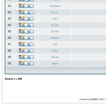
41
misakben
42
eLzyx
43
ZBY
44
ELCAL
45
ALFIK
46
mholod
47
Zed
48
Dejv
49
Strnad
50
lapos
Strana
1
z
408
phpBB
Powered by
© 2001, 