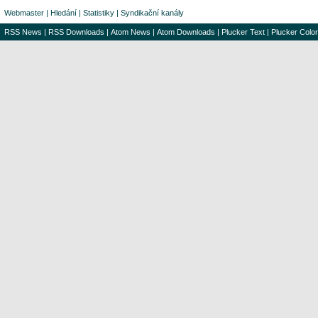
Webmaster
|
Hledání
|
Statistiky
|
Syndikační kanály
RSS News
|
RSS Downloads
|
Atom News
|
Atom Downloads
|
Plucker Text
|
Plucker Color