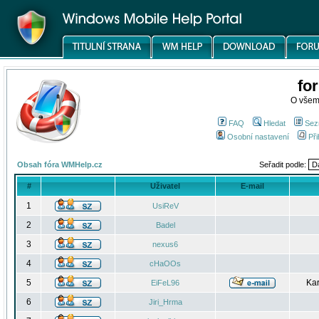
fo
O všem
FAQ
Hledat
Sez
Osobní nastavení
Při
Obsah fóra WMHelp.cz
Seřadit podle:
#
Uživatel
E-mail
1
UsiReV
2
Badel
3
nexus6
4
cHaOOs
5
Kar
EiFeL96
6
Jiri_Hrma