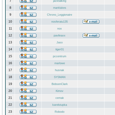
7
jacktalking
8
marklukes
9
Chrono_Leggionaire
10
nosferatu135
11
nox
12
pavlinaxx
13
Jaso
14
tiger01
15
pccentrum
16
marlowe
17
husnak
18
SYSMAN
19
BobsenClark
20
Kimov
21
cemak
22
karelstupka
23
Robodo