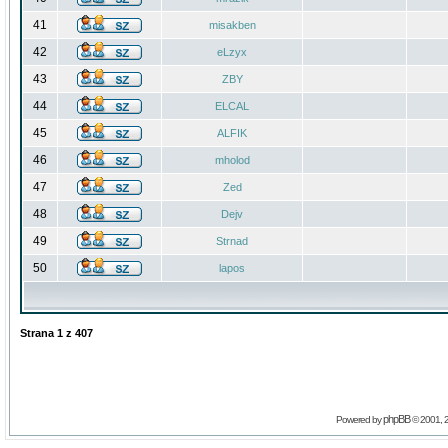
41
misakben
42
eLzyx
43
ZBY
44
ELCAL
45
ALFIK
46
mholod
47
Zed
48
Dejv
49
Strnad
50
lapos
Strana
1
z
407
phpBB
Powered by
© 2001, 