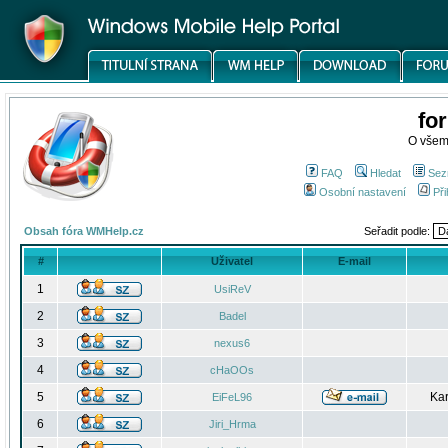
fo
O všem
FAQ
Hledat
Sez
Osobní nastavení
Při
Obsah fóra WMHelp.cz
Seřadit podle:
#
Uživatel
E-mail
1
UsiReV
2
Badel
3
nexus6
4
cHaOOs
5
Kar
EiFeL96
6
Jiri_Hrma