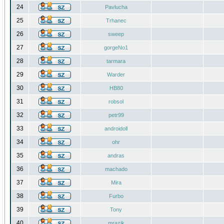
24
Pavlucha
25
Trhanec
26
sweep
27
gorgeNo1
28
tarmara
29
Warder
30
HB80
31
robsol
32
petr99
33
androidoll
34
ohr
35
andras
36
machado
37
Mira
38
Furbo
39
Tony
40
mrazik