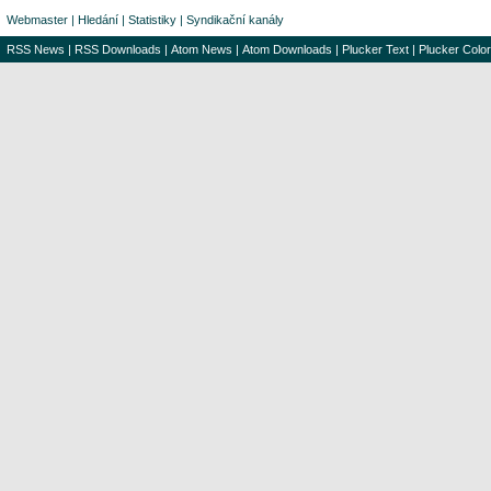
Webmaster
|
Hledání
|
Statistiky
|
Syndikační kanály
RSS News
|
RSS Downloads
|
Atom News
|
Atom Downloads
|
Plucker Text
|
Plucker Color