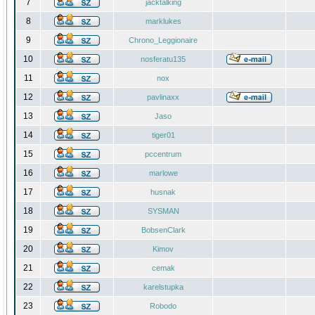
7
jacktalking
8
marklukes
9
Chrono_Leggionaire
10
nosferatu135
11
nox
12
pavlinaxx
13
Jaso
14
tiger01
15
pccentrum
16
marlowe
17
husnak
18
SYSMAN
19
BobsenClark
20
Kimov
21
cemak
22
karelstupka
23
Robodo