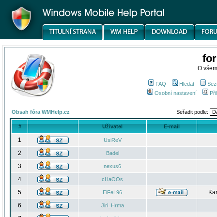
fo
O všem
FAQ
Hledat
Sez
Osobní nastavení
Při
Obsah fóra WMHelp.cz
Seřadit podle:
#
Uživatel
E-mail
1
UsiReV
2
Badel
3
nexus6
4
cHaOOs
5
Kar
EiFeL96
6
Jiri_Hrma