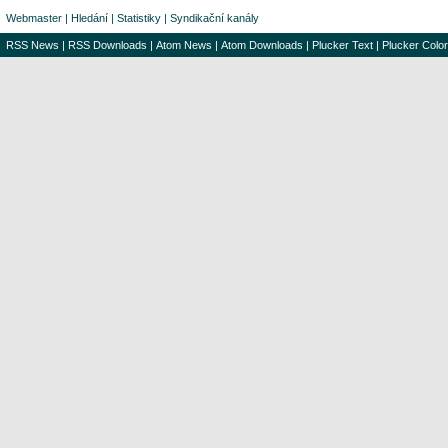
Webmaster
|
Hledání
|
Statistiky
|
Syndikační kanály
RSS News
|
RSS Downloads
|
Atom News
|
Atom Downloads
|
Plucker Text
|
Plucker Color