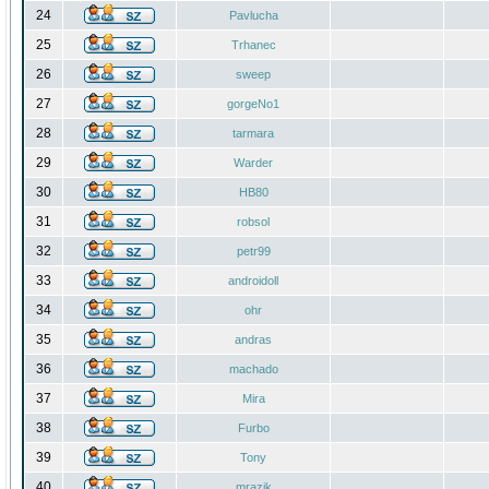
24
Pavlucha
25
Trhanec
26
sweep
27
gorgeNo1
28
tarmara
29
Warder
30
HB80
31
robsol
32
petr99
33
androidoll
34
ohr
35
andras
36
machado
37
Mira
38
Furbo
39
Tony
40
mrazik