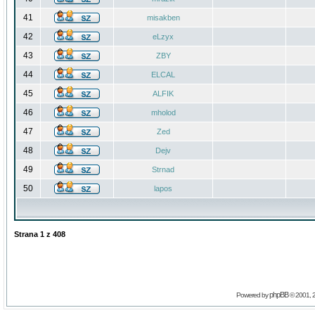
41
misakben
42
eLzyx
43
ZBY
44
ELCAL
45
ALFIK
46
mholod
47
Zed
48
Dejv
49
Strnad
50
lapos
Strana
1
z
408
phpBB
Powered by
© 2001, 