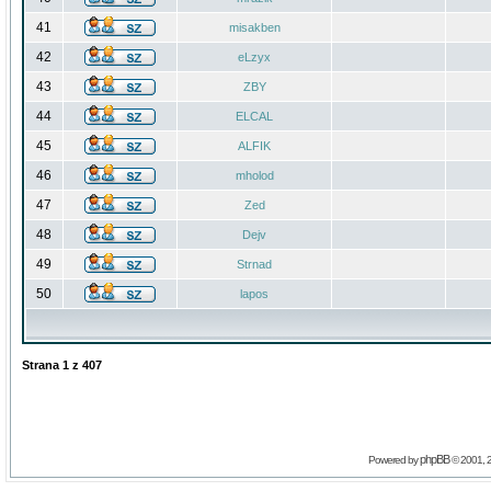
41
misakben
42
eLzyx
43
ZBY
44
ELCAL
45
ALFIK
46
mholod
47
Zed
48
Dejv
49
Strnad
50
lapos
Strana
1
z
407
phpBB
Powered by
© 2001, 