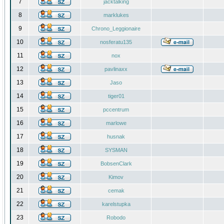
7
jacktalking
8
marklukes
9
Chrono_Leggionaire
10
nosferatu135
11
nox
12
pavlinaxx
13
Jaso
14
tiger01
15
pccentrum
16
marlowe
17
husnak
18
SYSMAN
19
BobsenClark
20
Kimov
21
cemak
22
karelstupka
23
Robodo