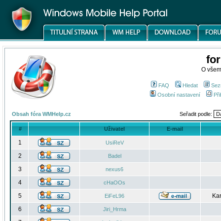
fo
O všem
FAQ
Hledat
Sez
Osobní nastavení
Při
Obsah fóra WMHelp.cz
Seřadit podle:
#
Uživatel
E-mail
1
UsiReV
2
Badel
3
nexus6
4
cHaOOs
5
Kar
EiFeL96
6
Jiri_Hrma