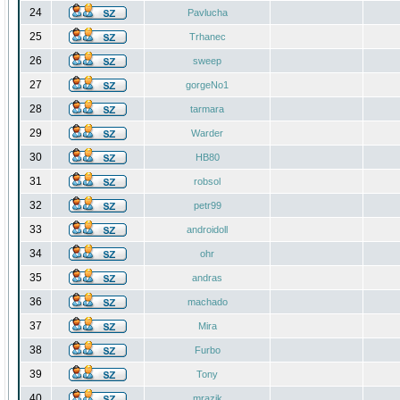
24
Pavlucha
25
Trhanec
26
sweep
27
gorgeNo1
28
tarmara
29
Warder
30
HB80
31
robsol
32
petr99
33
androidoll
34
ohr
35
andras
36
machado
37
Mira
38
Furbo
39
Tony
40
mrazik