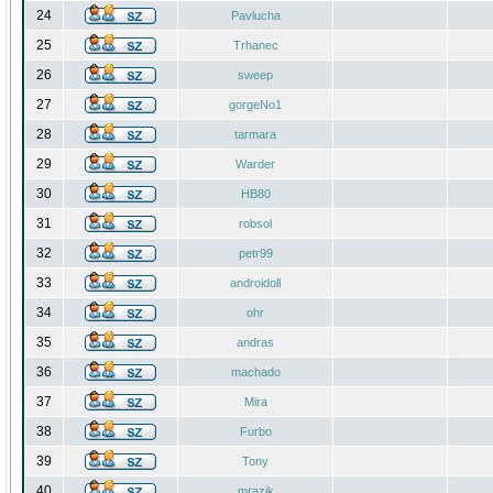
24
Pavlucha
25
Trhanec
26
sweep
27
gorgeNo1
28
tarmara
29
Warder
30
HB80
31
robsol
32
petr99
33
androidoll
34
ohr
35
andras
36
machado
37
Mira
38
Furbo
39
Tony
40
mrazik