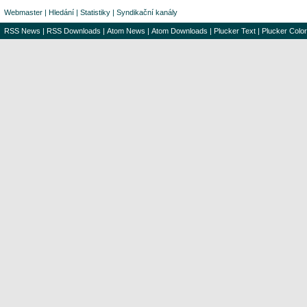
Webmaster
|
Hledání
|
Statistiky
|
Syndikační kanály
RSS News
|
RSS Downloads
|
Atom News
|
Atom Downloads
|
Plucker Text
|
Plucker Color