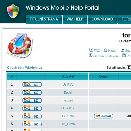
fo
O všem
FAQ
Hledat
Sez
Osobní nastavení
Při
Obsah fóra WMHelp.cz
Seřadit podle:
#
Uživatel
E-mail
1
UsiReV
2
Badel
3
nexus6
4
cHaOOs
5
Kar
EiFeL96
6
Jiri_Hrma