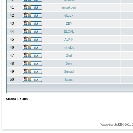
41
misakben
42
eLzyx
43
ZBY
44
ELCAL
45
ALFIK
46
mholod
47
Zed
48
Dejv
49
Strnad
50
lapos
Strana
1
z
408
phpBB
Powered by
© 2001, 