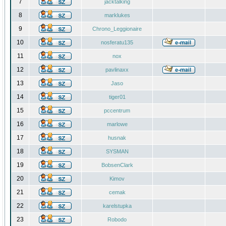
7
jacktalking
8
marklukes
9
Chrono_Leggionaire
10
nosferatu135
11
nox
12
pavlinaxx
13
Jaso
14
tiger01
15
pccentrum
16
marlowe
17
husnak
18
SYSMAN
19
BobsenClark
20
Kimov
21
cemak
22
karelstupka
23
Robodo