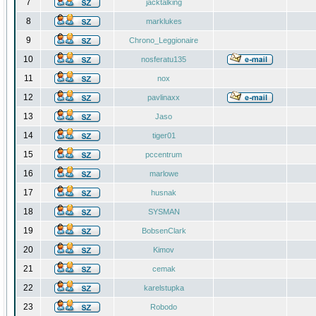
7
jacktalking
8
marklukes
9
Chrono_Leggionaire
10
nosferatu135
11
nox
12
pavlinaxx
13
Jaso
14
tiger01
15
pccentrum
16
marlowe
17
husnak
18
SYSMAN
19
BobsenClark
20
Kimov
21
cemak
22
karelstupka
23
Robodo