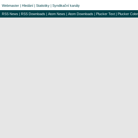
Webmaster
|
Hledání
|
Statistiky
|
Syndikační kanály
RSS News
|
RSS Downloads
|
Atom News
|
Atom Downloads
|
Plucker Text
|
Plucker Color