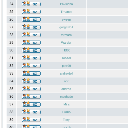
24
Pavlucha
25
Trhanec
26
sweep
27
gorgeNo1
28
tarmara
29
Warder
30
HB80
31
robsol
32
petr99
33
androidoll
34
ohr
35
andras
36
machado
37
Mira
38
Furbo
39
Tony
40
mrazik