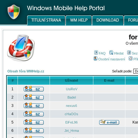
fo
O všem
FAQ
Hledat
Sez
Osobní nastavení
Při
Obsah fóra WMHelp.cz
Seřadit podle:
#
Uživatel
E-mail
1
UsiReV
2
Badel
3
nexus6
4
cHaOOs
5
Kar
EiFeL96
6
Jiri_Hrma