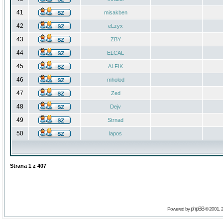
41
misakben
42
eLzyx
43
ZBY
44
ELCAL
45
ALFIK
46
mholod
47
Zed
48
Dejv
49
Strnad
50
lapos
Strana
1
z
407
phpBB
Powered by
© 2001, 