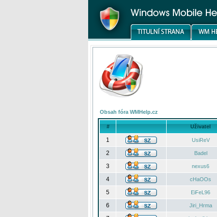
Obsah fóra WMHelp.cz
#
Uživatel
1
UsiReV
2
Badel
3
nexus6
4
cHaOOs
5
EiFeL96
6
Jiri_Hrma