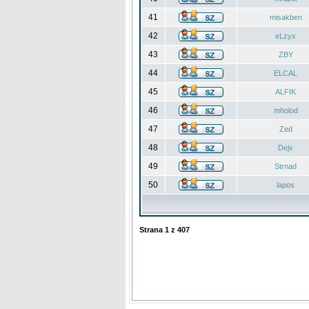
41
misakben
42
eLzyx
43
ZBY
44
ELCAL
45
ALFIK
46
mholod
47
Zed
48
Dejv
49
Strnad
50
lapos
Strana
1
z
407