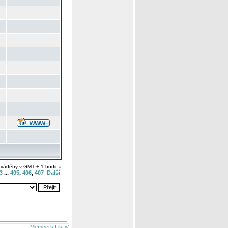
uváděny v GMT + 1 hodina
3
...
405
,
406
,
407
Další
Members List ©