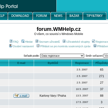
forum.WMHelp.cz
O všem, co souvisí s Windows Mobile
FAQ
Hledat
Seznam uživatelů
Uživatelské skupiny
Registrac
Osobní nastavení
Přihlásit se pro kontrolu soukromých zpráv
Přihlášen
Seřadit podle:
Směr seřazení
E-mail
Bydliště
Registrace
Příspěvky
65
2.5. 2007
271
2.5. 2007
27
2.5. 2007
37
10.5. 2007
Karlovy Vary / Praha
88
13.5. 2007
3
17.5. 2007