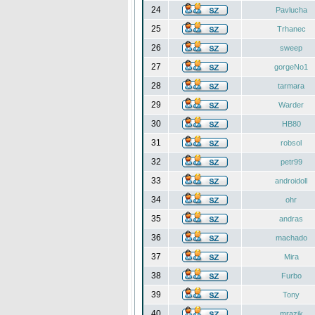
24
Pavlucha
25
Trhanec
26
sweep
27
gorgeNo1
28
tarmara
29
Warder
30
HB80
31
robsol
32
petr99
33
androidoll
34
ohr
35
andras
36
machado
37
Mira
38
Furbo
39
Tony
40
mrazik