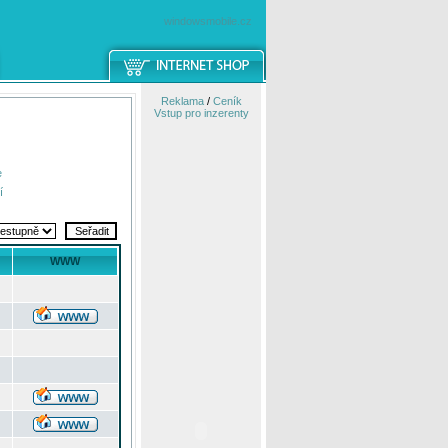
windowsmobile.cz
Reklama
/
Ceník
Vstup pro inzerenty
e
í
WWW