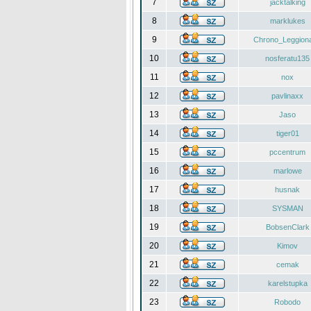
7
jacktalking
8
marklukes
9
Chrono_Leggiona
10
nosferatu135
11
nox
12
pavlinaxx
13
Jaso
14
tiger01
15
pccentrum
16
marlowe
17
husnak
18
SYSMAN
19
BobsenClark
20
Kimov
21
cemak
22
karelstupka
23
Robodo