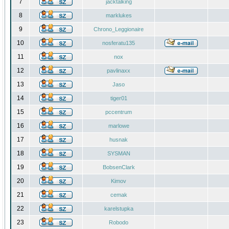
7
jacktalking
8
marklukes
9
Chrono_Leggionaire
10
nosferatu135
11
nox
12
pavlinaxx
13
Jaso
14
tiger01
15
pccentrum
16
marlowe
17
husnak
18
SYSMAN
19
BobsenClark
20
Kimov
21
cemak
22
karelstupka
23
Robodo