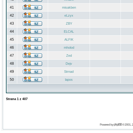
41
misakben
42
eLzyx
43
ZBY
44
ELCAL
45
ALFIK
46
mholod
47
Zed
48
Dejv
49
Strnad
50
lapos
Strana
1
z
407
phpBB
Powered by
© 2001, 