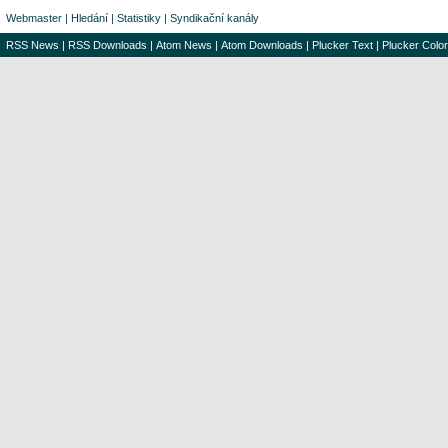
Webmaster
|
Hledání
|
Statistiky
|
Syndikační kanály
RSS News
|
RSS Downloads
|
Atom News
|
Atom Downloads
|
Plucker Text
|
Plucker Color