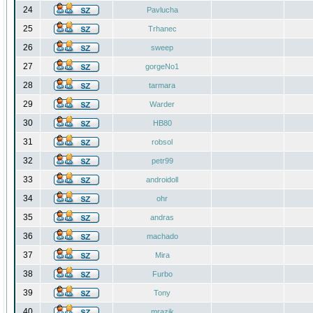
24
Pavlucha
25
Trhanec
26
sweep
27
gorgeNo1
28
tarmara
29
Warder
30
HB80
31
robsol
32
petr99
33
androidoll
34
ohr
35
andras
36
machado
37
Mira
38
Furbo
39
Tony
40
mrazik