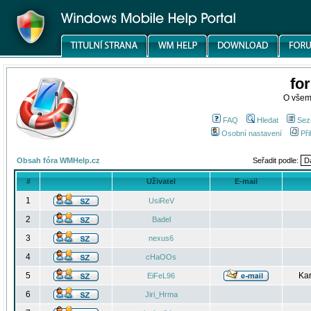
fo
O všem
FAQ
Hledat
Sez
Osobní nastavení
Při
Obsah fóra WMHelp.cz
Seřadit podle:
#
Uživatel
E-mail
1
UsiReV
2
Badel
3
nexus6
4
cHaOOs
5
Kar
EiFeL96
6
Jiri_Hrma