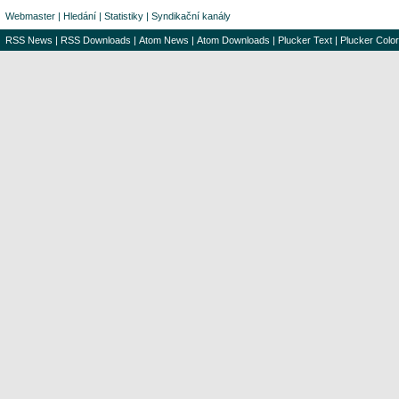
Webmaster
|
Hledání
|
Statistiky
|
Syndikační kanály
RSS News
|
RSS Downloads
|
Atom News
|
Atom Downloads
|
Plucker Text
|
Plucker Color