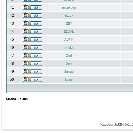
41
misakben
42
eLzyx
43
ZBY
44
ELCAL
45
ALFIK
46
mholod
47
Zed
48
Dejv
49
Strnad
50
lapos
Strana
1
z
408
phpBB
Powered by
© 2001, 