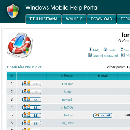
fo
O všem
FAQ
Hledat
Sez
Osobní nastavení
Při
Obsah fóra WMHelp.cz
Seřadit podle:
#
Uživatel
E-mail
1
UsiReV
2
Badel
3
nexus6
4
cHaOOs
5
Kar
EiFeL96
6
Jiri_Hrma