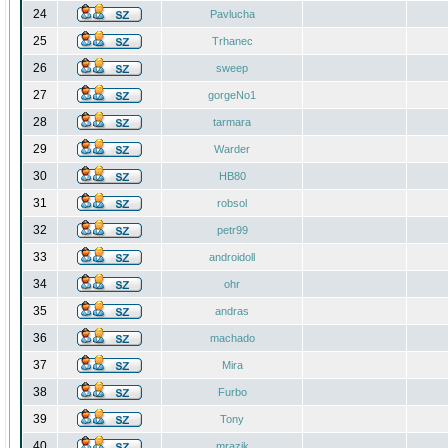
24
Pavlucha
25
Trhanec
26
sweep
27
gorgeNo1
28
tarmara
29
Warder
30
HB80
31
robsol
32
petr99
33
androidoll
34
ohr
35
andras
36
machado
37
Mira
38
Furbo
39
Tony
40
mrazik