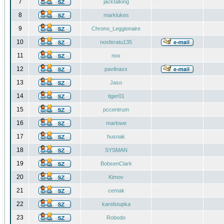
7
jacktalking
8
marklukes
9
Chrono_Leggionaire
10
nosferatu135
11
nox
12
pavlinaxx
13
Jaso
14
tiger01
15
pccentrum
16
marlowe
17
husnak
18
SYSMAN
19
BobsenClark
20
Kimov
21
cemak
22
karelstupka
23
Robodo