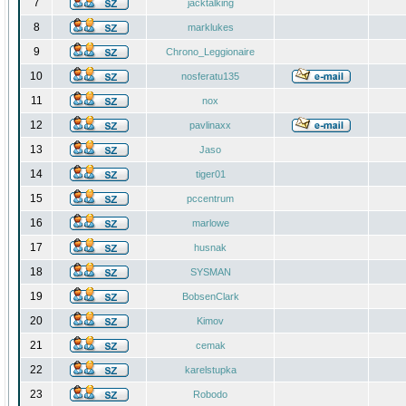
7
jacktalking
8
marklukes
9
Chrono_Leggionaire
10
nosferatu135
11
nox
12
pavlinaxx
13
Jaso
14
tiger01
15
pccentrum
16
marlowe
17
husnak
18
SYSMAN
19
BobsenClark
20
Kimov
21
cemak
22
karelstupka
23
Robodo