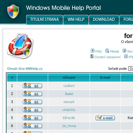
fo
O všem
FAQ
Hledat
Sez
Osobní nastavení
Při
Obsah fóra WMHelp.cz
Seřadit podle:
#
Uživatel
E-mail
1
UsiReV
2
Badel
3
nexus6
4
cHaOOs
5
Kar
EiFeL96
6
Jiri_Hrma