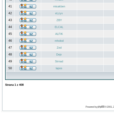
41
misakben
42
eLzyx
43
ZBY
44
ELCAL
45
ALFIK
46
mholod
47
Zed
48
Dejv
49
Strnad
50
lapos
Strana
1
z
408
phpBB
Powered by
© 2001, 