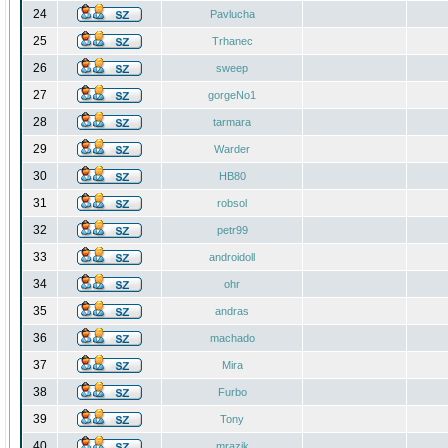
24
Pavlucha
25
Trhanec
26
sweep
27
gorgeNo1
28
tarmara
29
Warder
30
HB80
31
robsol
32
petr99
33
androidoll
34
ohr
35
andras
36
machado
37
Mira
38
Furbo
39
Tony
40
mrazik