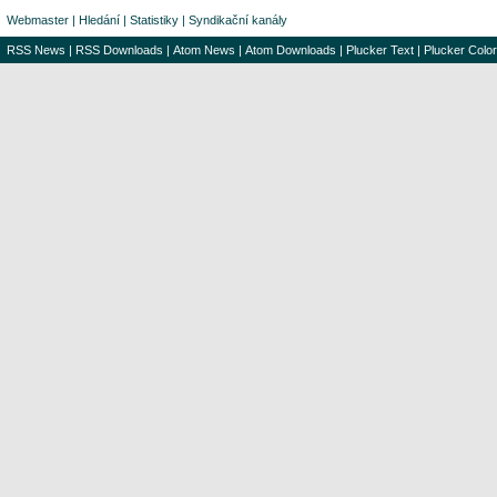
Webmaster
|
Hledání
|
Statistiky
|
Syndikační kanály
RSS News
|
RSS Downloads
|
Atom News
|
Atom Downloads
|
Plucker Text
|
Plucker Color