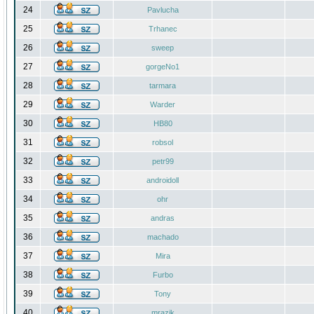
24
Pavlucha
25
Trhanec
26
sweep
27
gorgeNo1
28
tarmara
29
Warder
30
HB80
31
robsol
32
petr99
33
androidoll
34
ohr
35
andras
36
machado
37
Mira
38
Furbo
39
Tony
40
mrazik