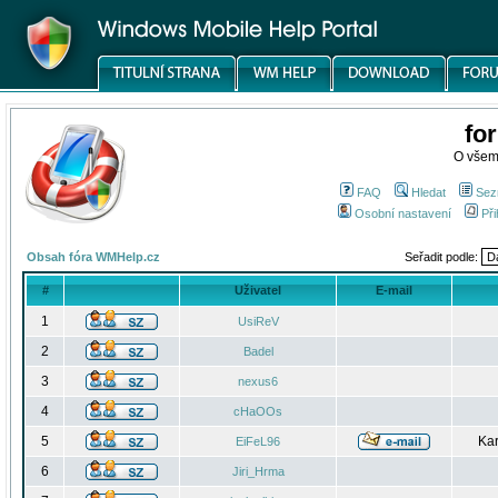
fo
O všem
FAQ
Hledat
Sez
Osobní nastavení
Při
Obsah fóra WMHelp.cz
Seřadit podle:
#
Uživatel
E-mail
1
UsiReV
2
Badel
3
nexus6
4
cHaOOs
5
Kar
EiFeL96
6
Jiri_Hrma