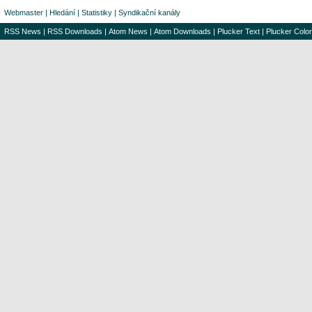
Webmaster
|
Hledání
|
Statistiky
|
Syndikační kanály
RSS News
|
RSS Downloads
|
Atom News
|
Atom Downloads
|
Plucker Text
|
Plucker Color