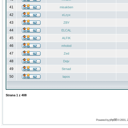
41
misakben
42
eLzyx
43
ZBY
44
ELCAL
45
ALFIK
46
mholod
47
Zed
48
Dejv
49
Strnad
50
lapos
Strana
1
z
408
phpBB
Powered by
© 2001, 