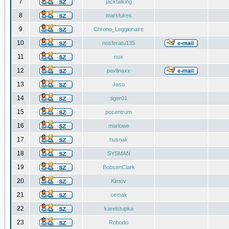
7
jacktalking
8
marklukes
9
Chrono_Leggionaire
10
nosferatu135
11
nox
12
pavlinaxx
13
Jaso
14
tiger01
15
pccentrum
16
marlowe
17
husnak
18
SYSMAN
19
BobsenClark
20
Kimov
21
cemak
22
karelstupka
23
Robodo