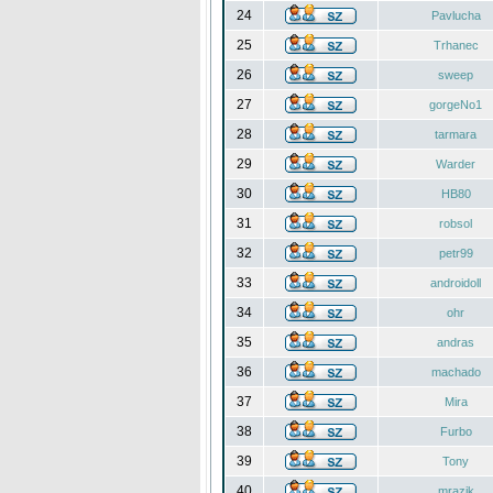
24
Pavlucha
25
Trhanec
26
sweep
27
gorgeNo1
28
tarmara
29
Warder
30
HB80
31
robsol
32
petr99
33
androidoll
34
ohr
35
andras
36
machado
37
Mira
38
Furbo
39
Tony
40
mrazik