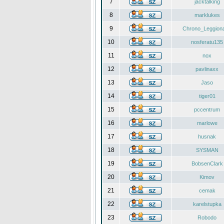
7
jacktalking
8
marklukes
9
Chrono_Leggiona
10
nosferatu135
11
nox
12
pavlinaxx
13
Jaso
14
tiger01
15
pccentrum
16
marlowe
17
husnak
18
SYSMAN
19
BobsenClark
20
Kimov
21
cemak
22
karelstupka
23
Robodo