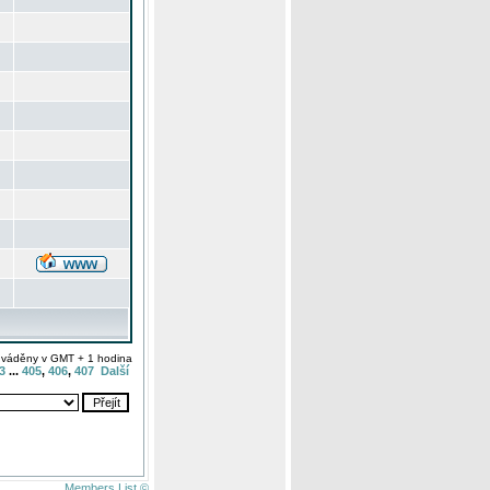
uváděny v GMT + 1 hodina
3
...
405
,
406
,
407
Další
Members List ©