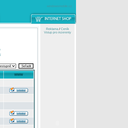
windowsmobile.cz
Reklama
/
Ceník
Vstup pro inzerenty
e
í
WWW