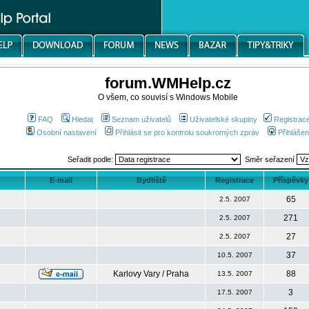
forum.WMHelp.cz
O všem, co souvisí s Windows Mobile
FAQ
Hledat
Seznam uživatelů
Uživatelské skupiny
Registrac
Osobní nastavení
Přihlásit se pro kontrolu soukromých zpráv
Přihlášen
Seřadit podle:
Směr seřazení
E-mail
Bydliště
Registrace
Příspěvky
65
2.5. 2007
271
2.5. 2007
27
2.5. 2007
37
10.5. 2007
Karlovy Vary / Praha
88
13.5. 2007
3
17.5. 2007