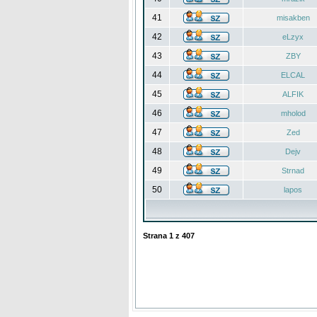
41
misakben
42
eLzyx
43
ZBY
44
ELCAL
45
ALFIK
46
mholod
47
Zed
48
Dejv
49
Strnad
50
lapos
Strana
1
z
407