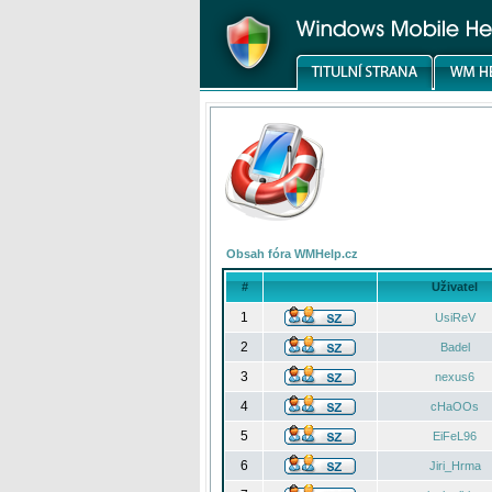
Obsah fóra WMHelp.cz
#
Uživatel
1
UsiReV
2
Badel
3
nexus6
4
cHaOOs
5
EiFeL96
6
Jiri_Hrma