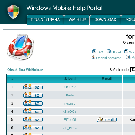
fo
O všem
FAQ
Hledat
Sez
Osobní nastavení
Při
Obsah fóra WMHelp.cz
Seřadit podle:
#
Uživatel
E-mail
1
UsiReV
2
Badel
3
nexus6
4
cHaOOs
5
Kar
EiFeL96
6
Jiri_Hrma