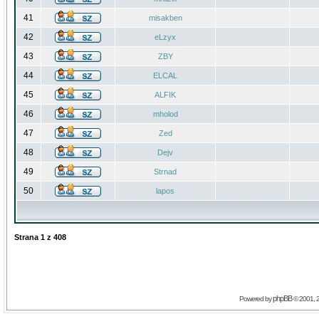
41
misakben
42
eLzyx
43
ZBY
44
ELCAL
45
ALFIK
46
mholod
47
Zed
48
Dejv
49
Strnad
50
lapos
Strana
1
z
408
phpBB
Powered by
© 2001, 