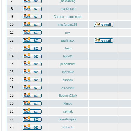
7
jacktalking
8
marklukes
9
Chrono_Leggionaire
10
nosferatu135
11
nox
12
pavlinaxx
13
Jaso
14
tiger01
15
pccentrum
16
marlowe
17
husnak
18
SYSMAN
19
BobsenClark
20
Kimov
21
cemak
22
karelstupka
23
Robodo