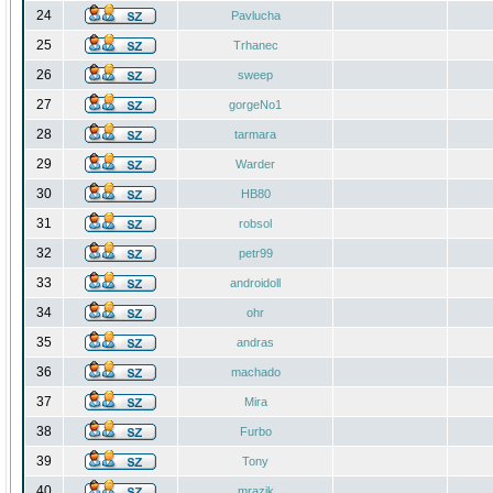
24
Pavlucha
25
Trhanec
26
sweep
27
gorgeNo1
28
tarmara
29
Warder
30
HB80
31
robsol
32
petr99
33
androidoll
34
ohr
35
andras
36
machado
37
Mira
38
Furbo
39
Tony
40
mrazik