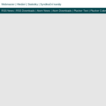
Webmaster
|
Hledání
|
Statistiky
|
Syndikační kanály
RSS News
|
RSS Downloads
|
Atom News
|
Atom Downloads
|
Plucker Text
|
Plucker Color