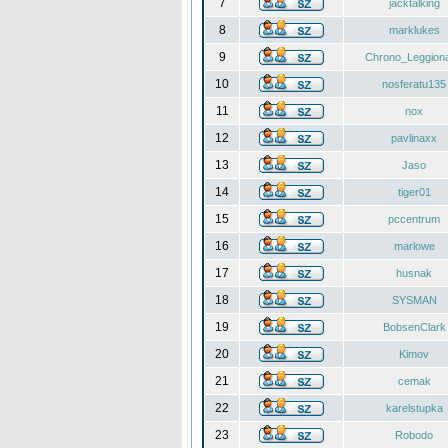
7
jacktalking
8
marklukes
9
Chrono_Leggiona
10
nosferatu135
11
nox
12
pavlinaxx
13
Jaso
14
tiger01
15
pccentrum
16
marlowe
17
husnak
18
SYSMAN
19
BobsenClark
20
Kimov
21
cemak
22
karelstupka
23
Robodo