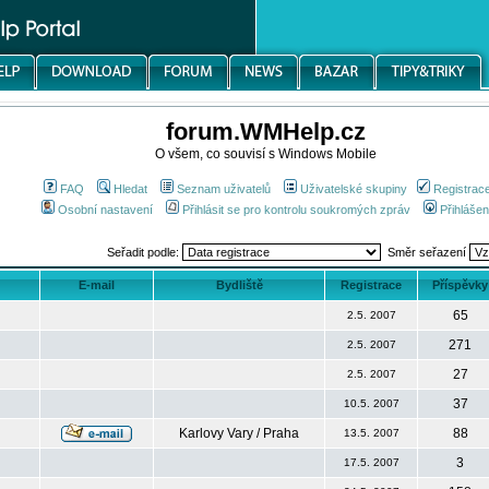
forum.WMHelp.cz
O všem, co souvisí s Windows Mobile
FAQ
Hledat
Seznam uživatelů
Uživatelské skupiny
Registrac
Osobní nastavení
Přihlásit se pro kontrolu soukromých zpráv
Přihlášen
Seřadit podle:
Směr seřazení
E-mail
Bydliště
Registrace
Příspěvky
65
2.5. 2007
271
2.5. 2007
27
2.5. 2007
37
10.5. 2007
Karlovy Vary / Praha
88
13.5. 2007
3
17.5. 2007