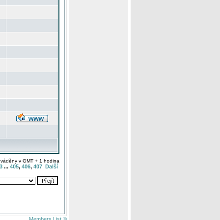
uváděny v GMT + 1 hodina
3
...
405
,
406
,
407
Další
Members List ©