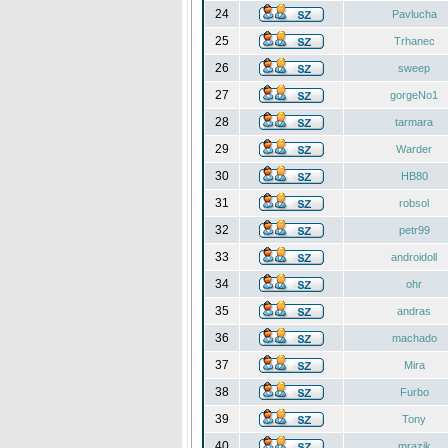
24
Pavlucha
25
Trhanec
26
sweep
27
gorgeNo1
28
tarmara
29
Warder
30
HB80
31
robsol
32
petr99
33
androidoll
34
ohr
35
andras
36
machado
37
Mira
38
Furbo
39
Tony
40
mrazik