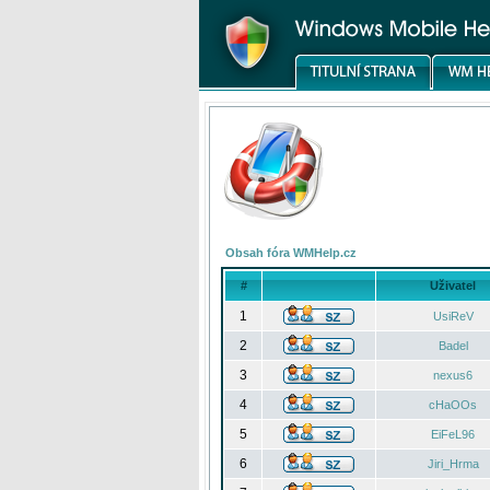
Obsah fóra WMHelp.cz
#
Uživatel
1
UsiReV
2
Badel
3
nexus6
4
cHaOOs
5
EiFeL96
6
Jiri_Hrma