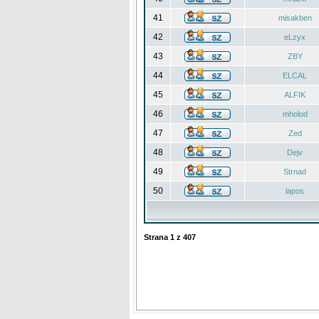
41
misakben
42
eLzyx
43
ZBY
44
ELCAL
45
ALFIK
46
mholod
47
Zed
48
Dejv
49
Strnad
50
lapos
Strana
1
z
407