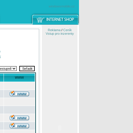
windowsmobile.cz
Reklama
/
Ceník
Vstup pro inzerenty
e
í
WWW