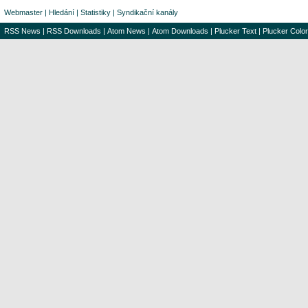
Webmaster
|
Hledání
|
Statistiky
|
Syndikační kanály
RSS News
|
RSS Downloads
|
Atom News
|
Atom Downloads
|
Plucker Text
|
Plucker Color