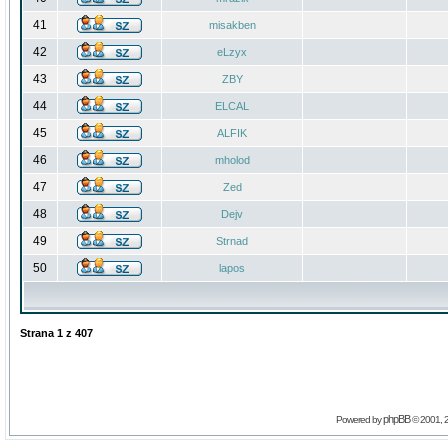
41
misakben
42
eLzyx
43
ZBY
44
ELCAL
45
ALFIK
46
mholod
47
Zed
48
Dejv
49
Strnad
50
lapos
Strana
1
z
407
phpBB
Powered by
© 2001, 