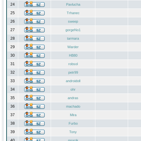
24
Pavlucha
25
Trhanec
26
sweep
27
gorgeNo1
28
tarmara
29
Warder
30
HB80
31
robsol
32
petr99
33
androidoll
34
ohr
35
andras
36
machado
37
Mira
38
Furbo
39
Tony
40
mrazik