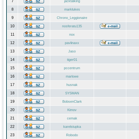
7
jacktalking
8
marklukes
9
Chrono_Leggionaire
10
nosferatu135
11
nox
12
pavlinaxx
13
Jaso
14
tiger01
15
pccentrum
16
marlowe
17
husnak
18
SYSMAN
19
BobsenClark
20
Kimov
21
cemak
22
karelstupka
23
Robodo