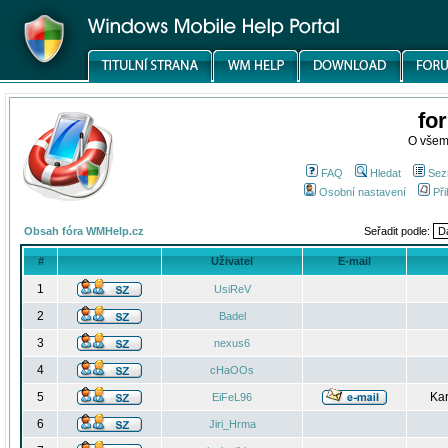
fo
O všem
FAQ
Hledat
Sez
Osobní nastavení
Při
Obsah fóra WMHelp.cz
Seřadit podle:
#
Uživatel
E-mail
1
UsiReV
2
Badel
3
nexus6
4
cHaOOs
5
Kar
EiFeL96
6
Jiri_Hrma