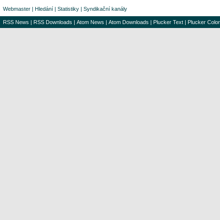
Webmaster
|
Hledání
|
Statistiky
|
Syndikační kanály
RSS News
|
RSS Downloads
|
Atom News
|
Atom Downloads
|
Plucker Text
|
Plucker Color