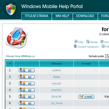
fo
O všem
FAQ
Hledat
Sez
Osobní nastavení
Při
Obsah fóra WMHelp.cz
Seřadit podle:
#
Uživatel
E-mail
1
UsiReV
2
Badel
3
nexus6
4
cHaOOs
5
Kar
EiFeL96
6
Jiri_Hrma