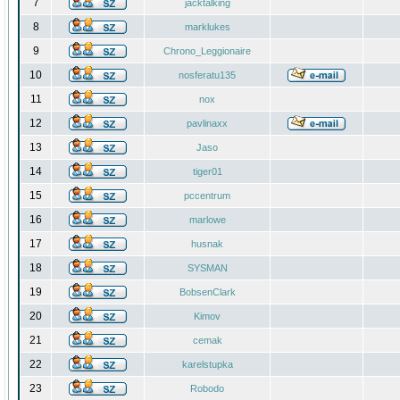
7
jacktalking
8
marklukes
9
Chrono_Leggionaire
10
nosferatu135
11
nox
12
pavlinaxx
13
Jaso
14
tiger01
15
pccentrum
16
marlowe
17
husnak
18
SYSMAN
19
BobsenClark
20
Kimov
21
cemak
22
karelstupka
23
Robodo