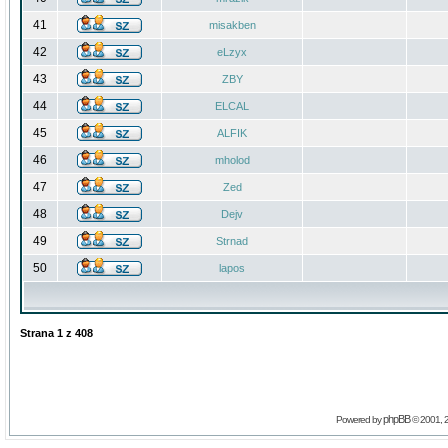
41
misakben
42
eLzyx
43
ZBY
44
ELCAL
45
ALFIK
46
mholod
47
Zed
48
Dejv
49
Strnad
50
lapos
Strana
1
z
408
phpBB
Powered by
© 2001, 