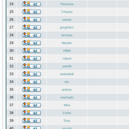
24
Pavlucha
25
Trhanec
26
sweep
27
gorgeNo1
28
tarmara
29
Warder
30
HB80
31
robsol
32
petr99
33
androidoll
34
ohr
35
andras
36
machado
37
Mira
38
Furbo
39
Tony
40
mrazik