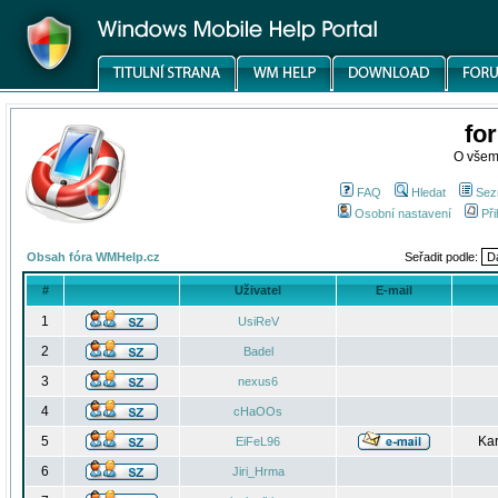
fo
O všem
FAQ
Hledat
Sez
Osobní nastavení
Při
Obsah fóra WMHelp.cz
Seřadit podle:
#
Uživatel
E-mail
1
UsiReV
2
Badel
3
nexus6
4
cHaOOs
5
Kar
EiFeL96
6
Jiri_Hrma