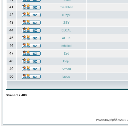
41
misakben
42
eLzyx
43
ZBY
44
ELCAL
45
ALFIK
46
mholod
47
Zed
48
Dejv
49
Strnad
50
lapos
Strana
1
z
408
phpBB
Powered by
© 2001, 