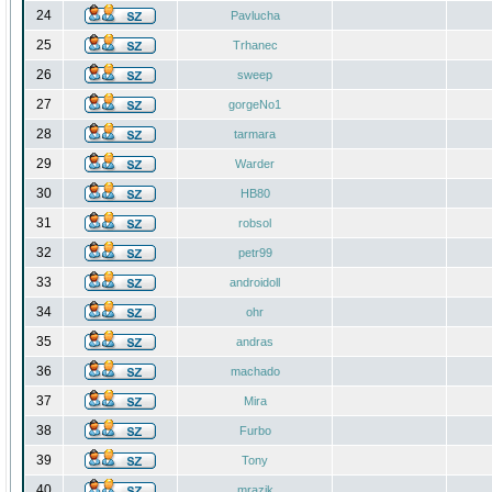
24
Pavlucha
25
Trhanec
26
sweep
27
gorgeNo1
28
tarmara
29
Warder
30
HB80
31
robsol
32
petr99
33
androidoll
34
ohr
35
andras
36
machado
37
Mira
38
Furbo
39
Tony
40
mrazik