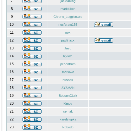
7
jacktalking
8
marklukes
9
Chrono_Leggionaire
10
nosferatu135
11
nox
12
pavlinaxx
13
Jaso
14
tiger01
15
pccentrum
16
marlowe
17
husnak
18
SYSMAN
19
BobsenClark
20
Kimov
21
cemak
22
karelstupka
23
Robodo