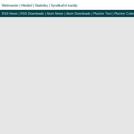
Webmaster
|
Hledání
|
Statistiky
|
Syndikační kanály
RSS News
|
RSS Downloads
|
Atom News
|
Atom Downloads
|
Plucker Text
|
Plucker Color