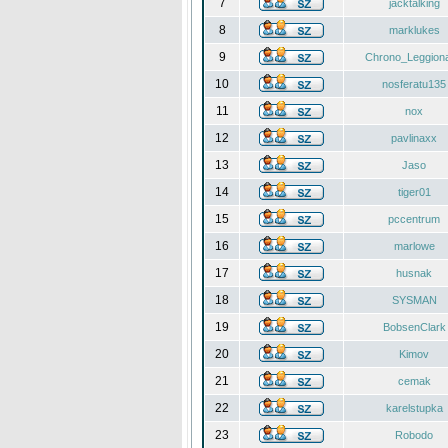
7
jacktalking
8
marklukes
9
Chrono_Leggiona
10
nosferatu135
11
nox
12
pavlinaxx
13
Jaso
14
tiger01
15
pccentrum
16
marlowe
17
husnak
18
SYSMAN
19
BobsenClark
20
Kimov
21
cemak
22
karelstupka
23
Robodo