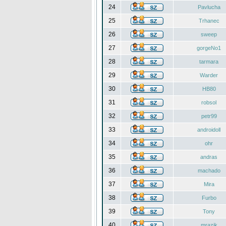
24
Pavlucha
25
Trhanec
26
sweep
27
gorgeNo1
28
tarmara
29
Warder
30
HB80
31
robsol
32
petr99
33
androidoll
34
ohr
35
andras
36
machado
37
Mira
38
Furbo
39
Tony
40
mrazik