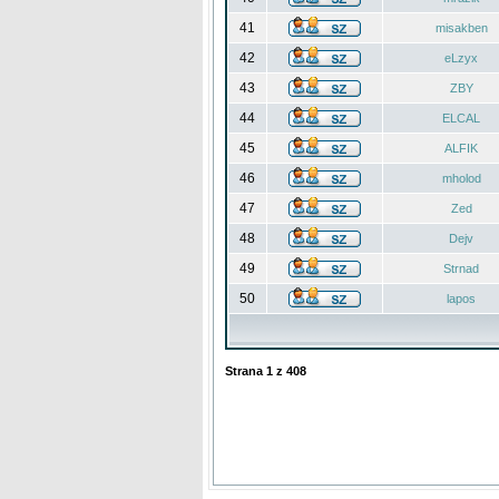
41
misakben
42
eLzyx
43
ZBY
44
ELCAL
45
ALFIK
46
mholod
47
Zed
48
Dejv
49
Strnad
50
lapos
Strana
1
z
408