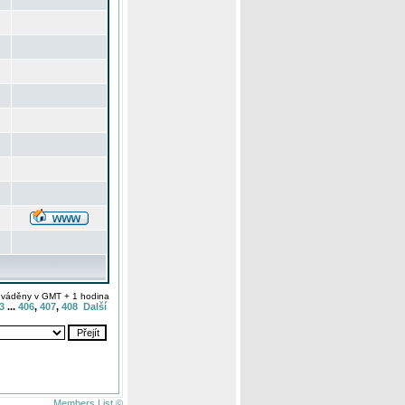
uváděny v GMT + 1 hodina
3
...
406
,
407
,
408
Další
Members List ©