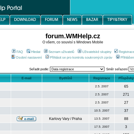
forum.WMHelp.cz
O všem, co souvisí s Windows Mobile
FAQ
Hledat
Seznam uživatelů
Uživatelské skupiny
Registrac
Osobní nastavení
Přihlásit se pro kontrolu soukromých zpráv
Přihlášen
Seřadit podle:
Směr seřazení
E-mail
Bydliště
Registrace
Příspěvky
65
2.5. 2007
271
2.5. 2007
27
2.5. 2007
37
10.5. 2007
Karlovy Vary / Praha
88
13.5. 2007
3
17.5. 2007