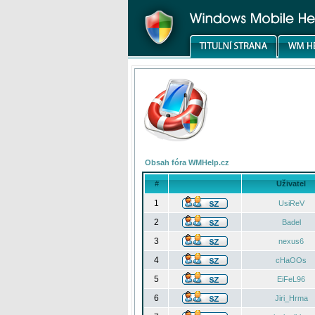
Obsah fóra WMHelp.cz
#
Uživatel
1
UsiReV
2
Badel
3
nexus6
4
cHaOOs
5
EiFeL96
6
Jiri_Hrma