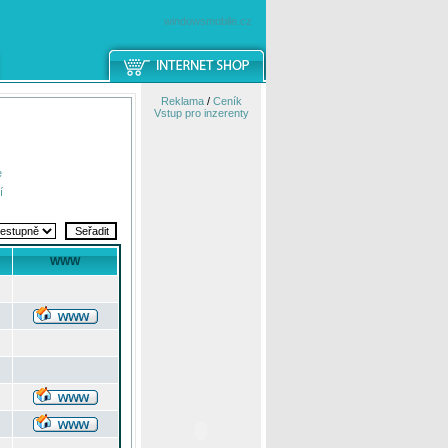
windowsmobile.cz
Reklama
/
Ceník
Vstup pro inzerenty
e
í
WWW