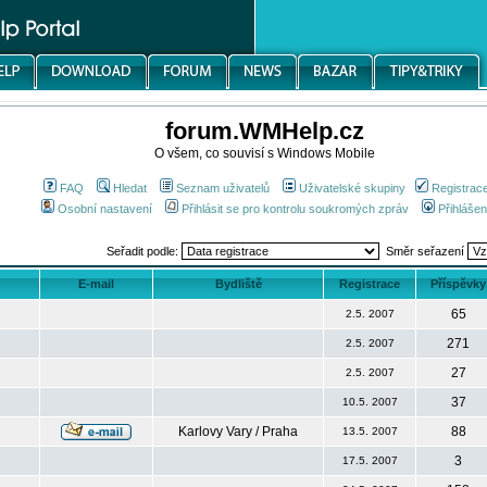
forum.WMHelp.cz
O všem, co souvisí s Windows Mobile
FAQ
Hledat
Seznam uživatelů
Uživatelské skupiny
Registrac
Osobní nastavení
Přihlásit se pro kontrolu soukromých zpráv
Přihlášen
Seřadit podle:
Směr seřazení
E-mail
Bydliště
Registrace
Příspěvky
65
2.5. 2007
271
2.5. 2007
27
2.5. 2007
37
10.5. 2007
Karlovy Vary / Praha
88
13.5. 2007
3
17.5. 2007