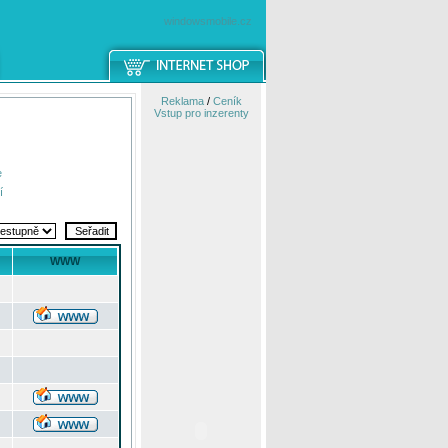
windowsmobile.cz
Reklama
/
Ceník
Vstup pro inzerenty
e
í
WWW