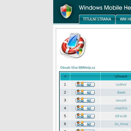
Obsah fóra WMHelp.cz
#
Uživatel
1
UsiReV
2
Badel
3
nexus6
4
cHaOOs
5
EiFeL96
6
Jiri_Hrma