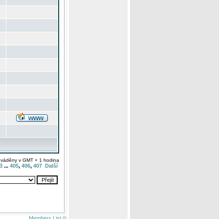
uváděny v GMT + 1 hodina
3
...
405
,
406
,
407
Další
Members List ©