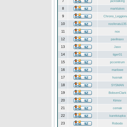
7
jacktalking
8
marklukes
9
Chrono_Leggiona
10
nosferatu135
11
nox
12
pavlinaxx
13
Jaso
14
tiger01
15
pccentrum
16
marlowe
17
husnak
18
SYSMAN
19
BobsenClark
20
Kimov
21
cemak
22
karelstupka
23
Robodo