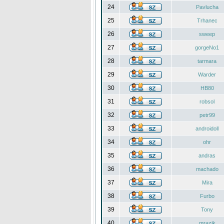
24
Pavlucha
25
Trhanec
26
sweep
27
gorgeNo1
28
tarmara
29
Warder
30
HB80
31
robsol
32
petr99
33
androidoll
34
ohr
35
andras
36
machado
37
Mira
38
Furbo
39
Tony
40
mrazik