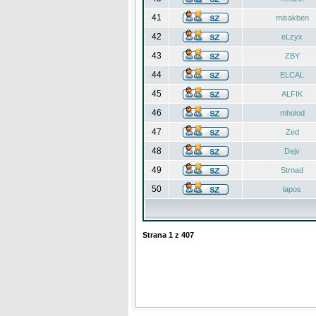
41
misakben
42
eLzyx
43
ZBY
44
ELCAL
45
ALFIK
46
mholod
47
Zed
48
Dejv
49
Strnad
50
lapos
Strana
1
z
407