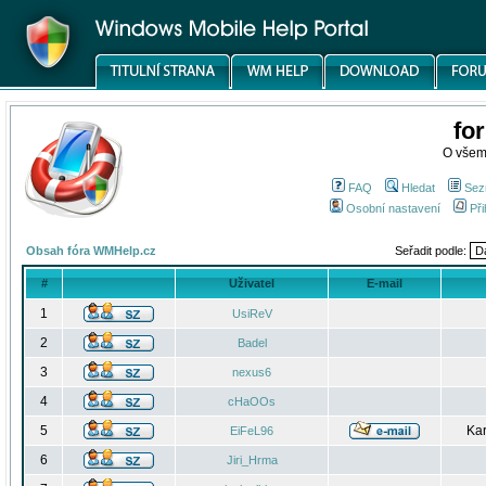
fo
O všem
FAQ
Hledat
Sez
Osobní nastavení
Při
Obsah fóra WMHelp.cz
Seřadit podle:
#
Uživatel
E-mail
1
UsiReV
2
Badel
3
nexus6
4
cHaOOs
5
Kar
EiFeL96
6
Jiri_Hrma