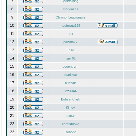
7
jacktalking
8
marklukes
9
Chrono_Leggionaire
10
nosferatu135
11
nox
12
pavlinaxx
13
Jaso
14
tiger01
15
pccentrum
16
marlowe
17
husnak
18
SYSMAN
19
BobsenClark
20
Kimov
21
cemak
22
karelstupka
23
Robodo