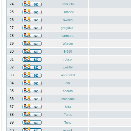
24
Pavlucha
25
Trhanec
26
sweep
27
gorgeNo1
28
tarmara
29
Warder
30
HB80
31
robsol
32
petr99
33
androidoll
34
ohr
35
andras
36
machado
37
Mira
38
Furbo
39
Tony
40
mrazik