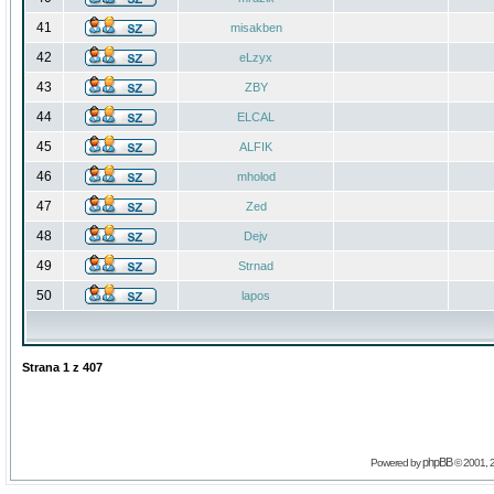
41
misakben
42
eLzyx
43
ZBY
44
ELCAL
45
ALFIK
46
mholod
47
Zed
48
Dejv
49
Strnad
50
lapos
Strana
1
z
407
phpBB
Powered by
© 2001, 