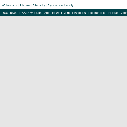
Webmaster
|
Hledání
|
Statistiky
|
Syndikační kanály
RSS News
|
RSS Downloads
|
Atom News
|
Atom Downloads
|
Plucker Text
|
Plucker Color