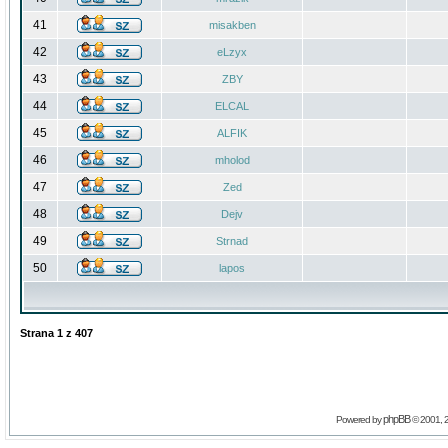
41
misakben
42
eLzyx
43
ZBY
44
ELCAL
45
ALFIK
46
mholod
47
Zed
48
Dejv
49
Strnad
50
lapos
Strana
1
z
407
phpBB
Powered by
© 2001, 