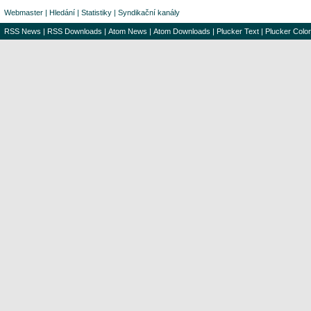
Webmaster
|
Hledání
|
Statistiky
|
Syndikační kanály
RSS News
|
RSS Downloads
|
Atom News
|
Atom Downloads
|
Plucker Text
|
Plucker Color