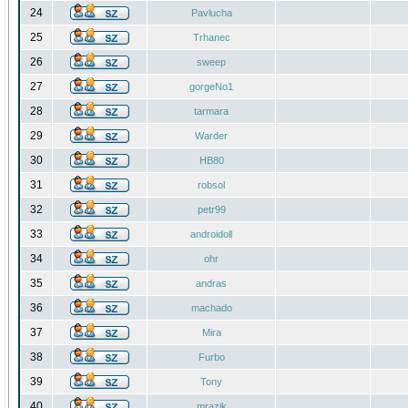
24
Pavlucha
25
Trhanec
26
sweep
27
gorgeNo1
28
tarmara
29
Warder
30
HB80
31
robsol
32
petr99
33
androidoll
34
ohr
35
andras
36
machado
37
Mira
38
Furbo
39
Tony
40
mrazik