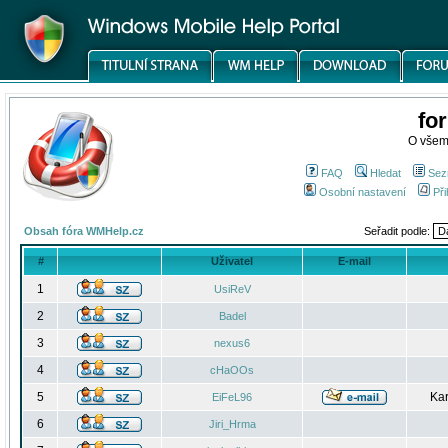
fo
O všem
FAQ
Hledat
Sez
Osobní nastavení
Při
Obsah fóra WMHelp.cz
Seřadit podle:
#
Uživatel
E-mail
1
UsiReV
2
Badel
3
nexus6
4
cHaOOs
5
Kar
EiFeL96
6
Jiri_Hrma