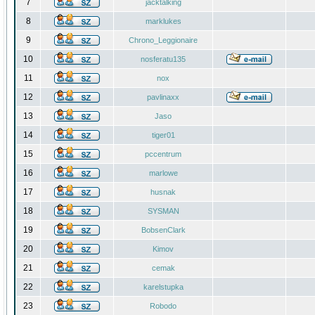
7
jacktalking
8
marklukes
9
Chrono_Leggionaire
10
nosferatu135
11
nox
12
pavlinaxx
13
Jaso
14
tiger01
15
pccentrum
16
marlowe
17
husnak
18
SYSMAN
19
BobsenClark
20
Kimov
21
cemak
22
karelstupka
23
Robodo