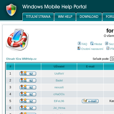
fo
O všem
FAQ
Hledat
Sez
Osobní nastavení
Při
Obsah fóra WMHelp.cz
Seřadit podle:
#
Uživatel
E-mail
1
UsiReV
2
Badel
3
nexus6
4
cHaOOs
5
Kar
EiFeL96
6
Jiri_Hrma