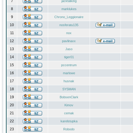
7
jacktalking
8
marklukes
9
Chrono_Leggionaire
10
nosferatu135
11
nox
12
pavlinaxx
13
Jaso
14
tiger01
15
pccentrum
16
marlowe
17
husnak
18
SYSMAN
19
BobsenClark
20
Kimov
21
cemak
22
karelstupka
23
Robodo