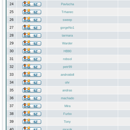
24
Pavlucha
25
Trhanec
26
sweep
27
gorgeNo1
28
tarmara
29
Warder
30
HB80
31
robsol
32
petr99
33
androidoll
34
ohr
35
andras
36
machado
37
Mira
38
Furbo
39
Tony
40
mrazik