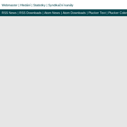
Webmaster
|
Hledání
|
Statistiky
|
Syndikační kanály
RSS News
|
RSS Downloads
|
Atom News
|
Atom Downloads
|
Plucker Text
|
Plucker Color