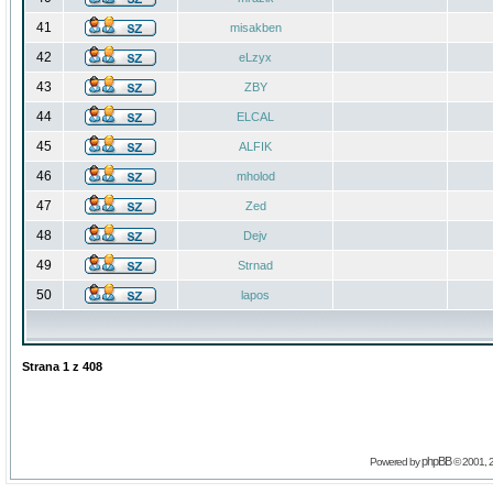
41
misakben
42
eLzyx
43
ZBY
44
ELCAL
45
ALFIK
46
mholod
47
Zed
48
Dejv
49
Strnad
50
lapos
Strana
1
z
408
phpBB
Powered by
© 2001, 