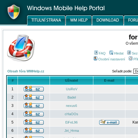
fo
O všem
FAQ
Hledat
Sez
Osobní nastavení
Při
Obsah fóra WMHelp.cz
Seřadit podle:
#
Uživatel
E-mail
1
UsiReV
2
Badel
3
nexus6
4
cHaOOs
5
Kar
EiFeL96
6
Jiri_Hrma