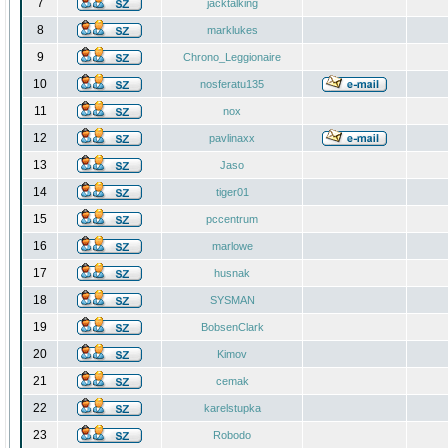
7
jacktalking
8
marklukes
9
Chrono_Leggionaire
10
nosferatu135
11
nox
12
pavlinaxx
13
Jaso
14
tiger01
15
pccentrum
16
marlowe
17
husnak
18
SYSMAN
19
BobsenClark
20
Kimov
21
cemak
22
karelstupka
23
Robodo