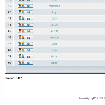
41
misakben
42
eLzyx
43
ZBY
44
ELCAL
45
ALFIK
46
mholod
47
Zed
48
Dejv
49
Strnad
50
lapos
Strana
1
z
407
phpBB
Powered by
© 2001, 