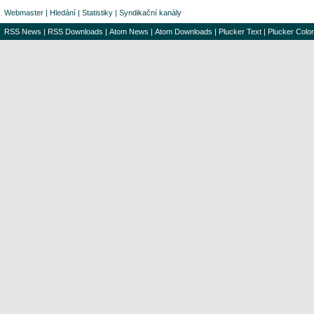
Webmaster
|
Hledání
|
Statistiky
|
Syndikační kanály
RSS News
|
RSS Downloads
|
Atom News
|
Atom Downloads
|
Plucker Text
|
Plucker Color