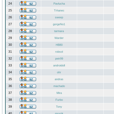
24
Pavlucha
25
Trhanec
26
sweep
27
gorgeNo1
28
tarmara
29
Warder
30
HB80
31
robsol
32
petr99
33
androidoll
34
ohr
35
andras
36
machado
37
Mira
38
Furbo
39
Tony
40
mrazik