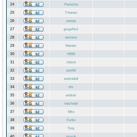
24
Pavlucha
25
Trhanec
26
sweep
27
gorgeNo1
28
tarmara
29
Warder
30
HB80
31
robsol
32
petr99
33
androidoll
34
ohr
35
andras
36
machado
37
Mira
38
Furbo
39
Tony
40
mrazik