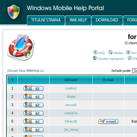
fo
O všem
FAQ
Hledat
Sez
Osobní nastavení
Při
Obsah fóra WMHelp.cz
Seřadit podle:
#
Uživatel
E-mail
1
UsiReV
2
Badel
3
nexus6
4
cHaOOs
5
Kar
EiFeL96
6
Jiri_Hrma