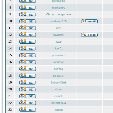
7
jacktalking
8
marklukes
9
Chrono_Leggionaire
10
nosferatu135
11
nox
12
pavlinaxx
13
Jaso
14
tiger01
15
pccentrum
16
marlowe
17
husnak
18
SYSMAN
19
BobsenClark
20
Kimov
21
cemak
22
karelstupka
23
Robodo