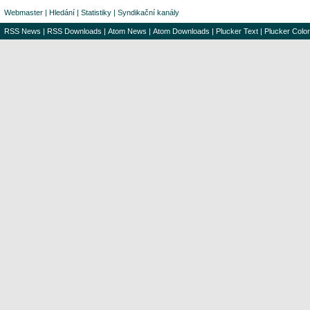
Webmaster
|
Hledání
|
Statistiky
|
Syndikační kanály
RSS News
|
RSS Downloads
|
Atom News
|
Atom Downloads
|
Plucker Text
|
Plucker Color