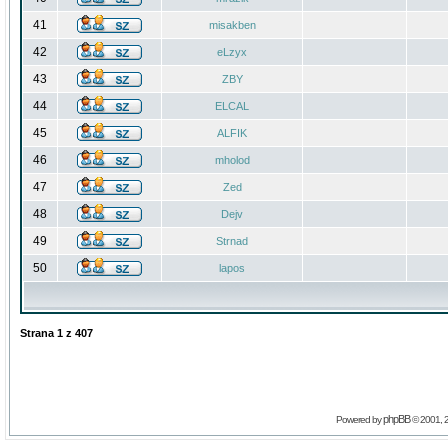
41
misakben
42
eLzyx
43
ZBY
44
ELCAL
45
ALFIK
46
mholod
47
Zed
48
Dejv
49
Strnad
50
lapos
Strana
1
z
407
phpBB
Powered by
© 2001, 