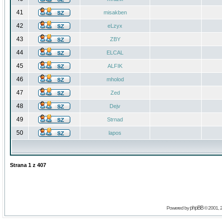
41
misakben
42
eLzyx
43
ZBY
44
ELCAL
45
ALFIK
46
mholod
47
Zed
48
Dejv
49
Strnad
50
lapos
Strana
1
z
407
phpBB
Powered by
© 2001, 