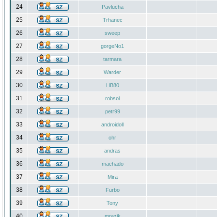
24
Pavlucha
25
Trhanec
26
sweep
27
gorgeNo1
28
tarmara
29
Warder
30
HB80
31
robsol
32
petr99
33
androidoll
34
ohr
35
andras
36
machado
37
Mira
38
Furbo
39
Tony
40
mrazik