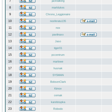
7
jacktalking
8
marklukes
9
Chrono_Leggionaire
10
nosferatu135
11
nox
12
pavlinaxx
13
Jaso
14
tiger01
15
pccentrum
16
marlowe
17
husnak
18
SYSMAN
19
BobsenClark
20
Kimov
21
cemak
22
karelstupka
23
Robodo