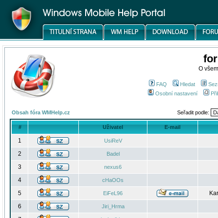
fo
O všem
FAQ
Hledat
Sez
Osobní nastavení
Při
Obsah fóra WMHelp.cz
Seřadit podle:
#
Uživatel
E-mail
1
UsiReV
2
Badel
3
nexus6
4
cHaOOs
5
Kar
EiFeL96
6
Jiri_Hrma