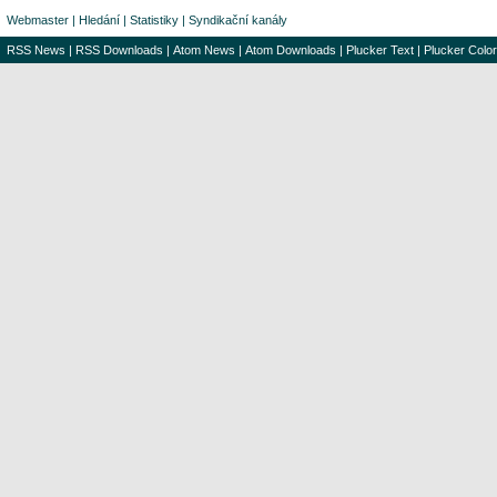
Webmaster
|
Hledání
|
Statistiky
|
Syndikační kanály
RSS News
|
RSS Downloads
|
Atom News
|
Atom Downloads
|
Plucker Text
|
Plucker Color