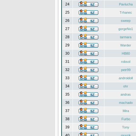
24
Pavlucha
25
Trhanec
26
sweep
27
gorgeNo1
28
tarmara
29
Warder
30
HB80
31
robsol
32
petr99
33
androidoll
34
ohr
35
andras
36
machado
37
Mira
38
Furbo
39
Tony
40
mrazik