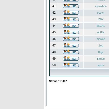
41
misakben
42
eLzyx
43
ZBY
44
ELCAL
45
ALFIK
46
mholod
47
Zed
48
Dejv
49
Strnad
50
lapos
Strana
1
z
407