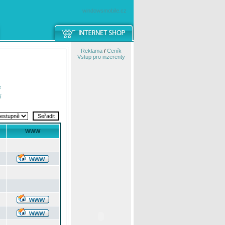
windowsmobile.cz
Reklama
/
Ceník
Vstup pro inzerenty
e
í
WWW