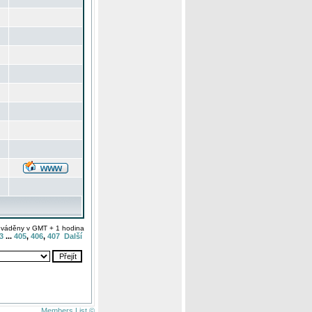
uváděny v GMT + 1 hodina
3
...
405
,
406
,
407
Další
Members List ©