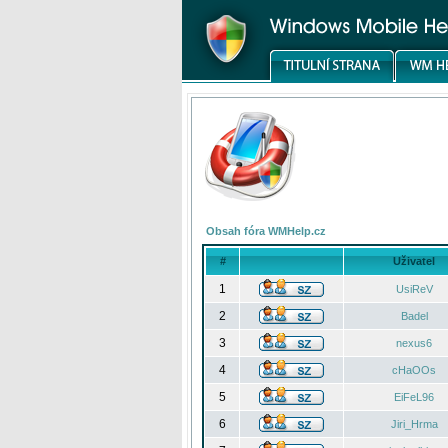
Obsah fóra WMHelp.cz
#
Uživatel
1
UsiReV
2
Badel
3
nexus6
4
cHaOOs
5
EiFeL96
6
Jiri_Hrma