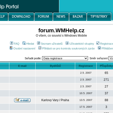
forum.WMHelp.cz
O všem, co souvisí s Windows Mobile
FAQ
Hledat
Seznam uživatelů
Uživatelské skupiny
Registrac
Osobní nastavení
Přihlásit se pro kontrolu soukromých zpráv
Přihlášen
Seřadit podle:
Směr seřazení
E-mail
Bydliště
Registrace
Příspěvky
65
2.5. 2007
271
2.5. 2007
27
2.5. 2007
37
10.5. 2007
Karlovy Vary / Praha
88
13.5. 2007
3
17.5. 2007