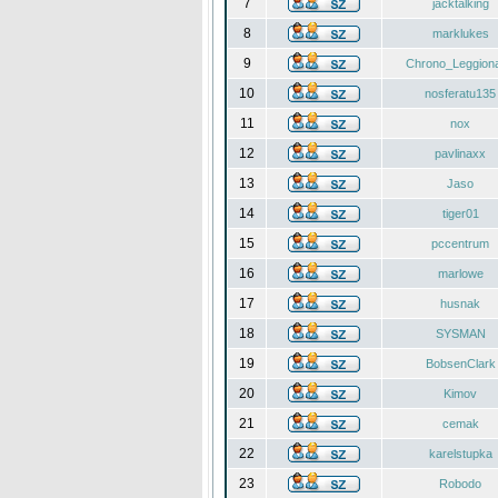
7
jacktalking
8
marklukes
9
Chrono_Leggiona
10
nosferatu135
11
nox
12
pavlinaxx
13
Jaso
14
tiger01
15
pccentrum
16
marlowe
17
husnak
18
SYSMAN
19
BobsenClark
20
Kimov
21
cemak
22
karelstupka
23
Robodo