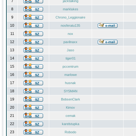
7
jacktalking
8
marklukes
9
Chrono_Leggionaire
10
nosferatu135
11
nox
12
pavlinaxx
13
Jaso
14
tiger01
15
pccentrum
16
marlowe
17
husnak
18
SYSMAN
19
BobsenClark
20
Kimov
21
cemak
22
karelstupka
23
Robodo