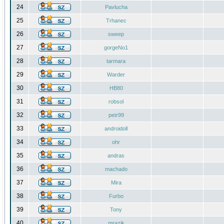
24
Pavlucha
25
Trhanec
26
sweep
27
gorgeNo1
28
tarmara
29
Warder
30
HB80
31
robsol
32
petr99
33
androidoll
34
ohr
35
andras
36
machado
37
Mira
38
Furbo
39
Tony
40
mrazik