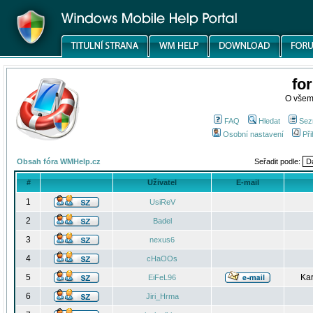
fo
O všem
FAQ
Hledat
Sez
Osobní nastavení
Při
Obsah fóra WMHelp.cz
Seřadit podle:
#
Uživatel
E-mail
1
UsiReV
2
Badel
3
nexus6
4
cHaOOs
5
Kar
EiFeL96
6
Jiri_Hrma