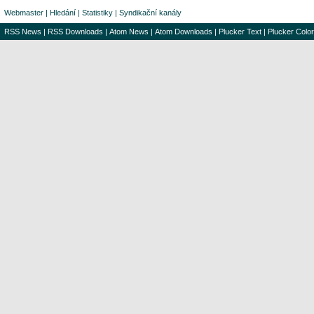
Webmaster
|
Hledání
|
Statistiky
|
Syndikační kanály
RSS News
|
RSS Downloads
|
Atom News
|
Atom Downloads
|
Plucker Text
|
Plucker Color