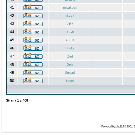
41
misakben
42
eLzyx
43
ZBY
44
ELCAL
45
ALFIK
46
mholod
47
Zed
48
Dejv
49
Strnad
50
lapos
Strana
1
z
408
phpBB
Powered by
© 2001, 