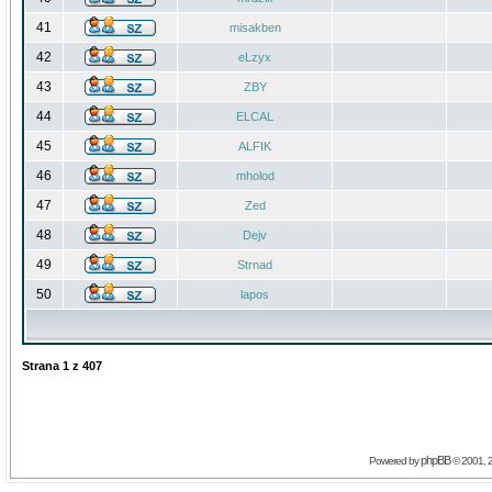
41
misakben
42
eLzyx
43
ZBY
44
ELCAL
45
ALFIK
46
mholod
47
Zed
48
Dejv
49
Strnad
50
lapos
Strana
1
z
407
phpBB
Powered by
© 2001, 