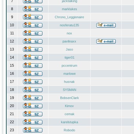
7
jacktalking
8
marklukes
9
Chrono_Leggionaire
10
nosferatu135
11
nox
12
pavlinaxx
13
Jaso
14
tiger01
15
pccentrum
16
marlowe
17
husnak
18
SYSMAN
19
BobsenClark
20
Kimov
21
cemak
22
karelstupka
23
Robodo