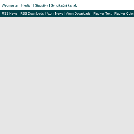
Webmaster
|
Hledání
|
Statistiky
|
Syndikační kanály
RSS News
|
RSS Downloads
|
Atom News
|
Atom Downloads
|
Plucker Text
|
Plucker Color