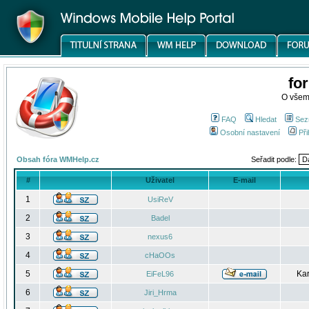
fo
O všem
FAQ
Hledat
Sez
Osobní nastavení
Při
Obsah fóra WMHelp.cz
Seřadit podle:
#
Uživatel
E-mail
1
UsiReV
2
Badel
3
nexus6
4
cHaOOs
5
Kar
EiFeL96
6
Jiri_Hrma