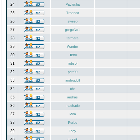
24
Pavlucha
25
Trhanec
26
sweep
27
gorgeNo1
28
tarmara
29
Warder
30
HB80
31
robsol
32
petr99
33
androidoll
34
ohr
35
andras
36
machado
37
Mira
38
Furbo
39
Tony
40
mrazik