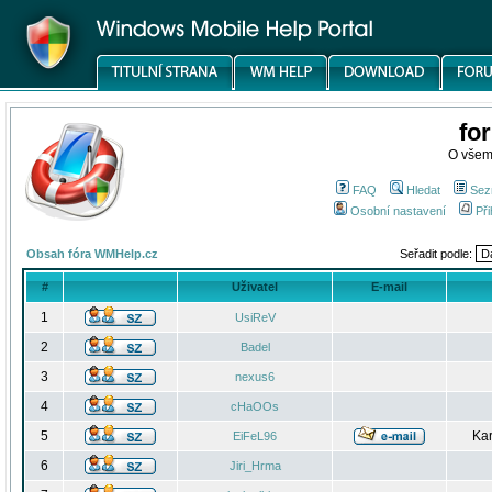
fo
O všem
FAQ
Hledat
Sez
Osobní nastavení
Při
Obsah fóra WMHelp.cz
Seřadit podle:
#
Uživatel
E-mail
1
UsiReV
2
Badel
3
nexus6
4
cHaOOs
5
Kar
EiFeL96
6
Jiri_Hrma