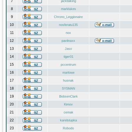
7
jacktalking
8
marklukes
9
Chrono_Leggionaire
10
nosferatu135
11
nox
12
pavlinaxx
13
Jaso
14
tiger01
15
pccentrum
16
marlowe
17
husnak
18
SYSMAN
19
BobsenClark
20
Kimov
21
cemak
22
karelstupka
23
Robodo