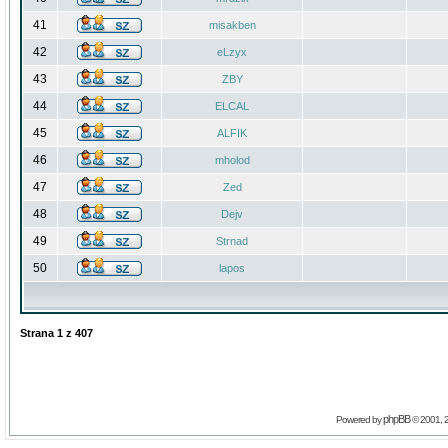
41
misakben
42
eLzyx
43
ZBY
44
ELCAL
45
ALFIK
46
mholod
47
Zed
48
Dejv
49
Strnad
50
lapos
Strana
1
z
407
phpBB
Powered by
© 2001, 