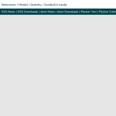
Webmaster
|
Hledání
|
Statistiky
|
Syndikační kanály
RSS News
|
RSS Downloads
|
Atom News
|
Atom Downloads
|
Plucker Text
|
Plucker Color