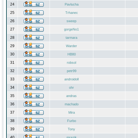
24
Pavlucha
25
Trhanec
26
sweep
27
gorgeNo1
28
tarmara
29
Warder
30
HB80
31
robsol
32
petr99
33
androidoll
34
ohr
35
andras
36
machado
37
Mira
38
Furbo
39
Tony
40
mrazik