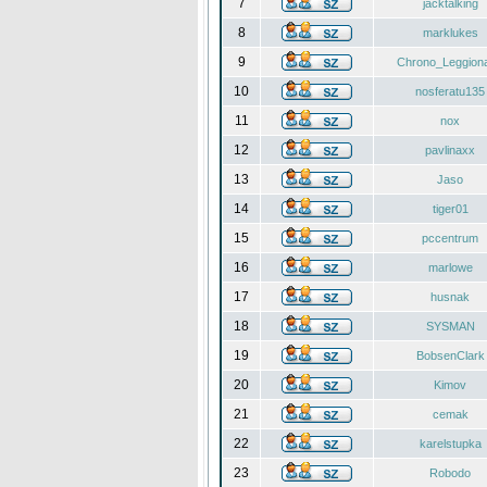
7
jacktalking
8
marklukes
9
Chrono_Leggiona
10
nosferatu135
11
nox
12
pavlinaxx
13
Jaso
14
tiger01
15
pccentrum
16
marlowe
17
husnak
18
SYSMAN
19
BobsenClark
20
Kimov
21
cemak
22
karelstupka
23
Robodo