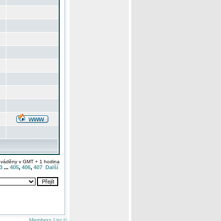
uváděny v GMT + 1 hodina
3
...
405
,
406
,
407
Další
Members List ©