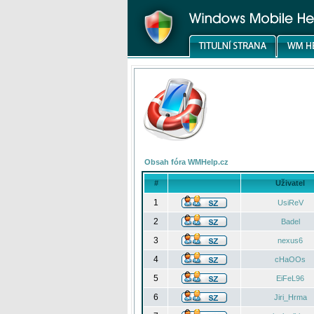
Obsah fóra WMHelp.cz
#
Uživatel
1
UsiReV
2
Badel
3
nexus6
4
cHaOOs
5
EiFeL96
6
Jiri_Hrma