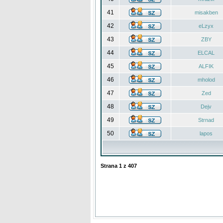
41
misakben
42
eLzyx
43
ZBY
44
ELCAL
45
ALFIK
46
mholod
47
Zed
48
Dejv
49
Strnad
50
lapos
Strana
1
z
407