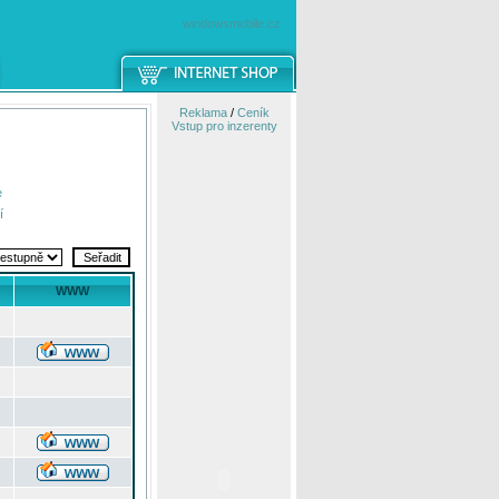
windowsmobile.cz
Reklama
/
Ceník
Vstup pro inzerenty
e
í
WWW