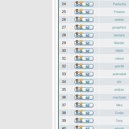
24
Pavlucha
25
Trhanec
26
sweep
27
gorgeNo1
28
tarmara
29
Warder
30
HB80
31
robsol
32
petr99
33
androidoll
34
ohr
35
andras
36
machado
37
Mira
38
Furbo
39
Tony
40
mrazik