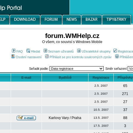
forum.WMHelp.cz
O všem, co souvisí s Windows Mobile
FAQ
Hledat
Seznam uživatelů
Uživatelské skupiny
Registrac
Osobní nastavení
Přihlásit se pro kontrolu soukromých zpráv
Přihlášen
Seřadit podle:
Směr seřazení
E-mail
Bydliště
Registrace
Příspěvky
65
2.5. 2007
271
2.5. 2007
27
2.5. 2007
37
10.5. 2007
Karlovy Vary / Praha
88
13.5. 2007
3
17.5. 2007